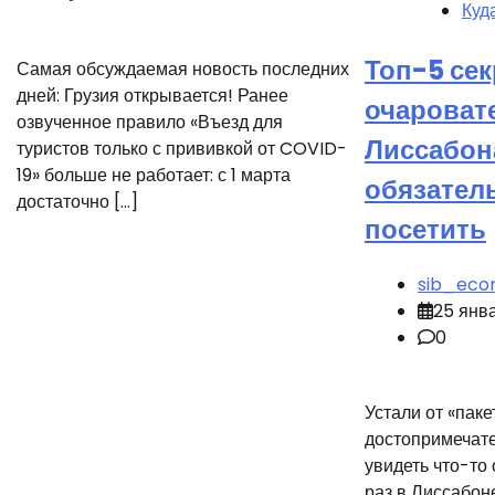
Куд
Топ-5 се
Самая обсуждаемая новость последних
дней: Грузия открывается! Ранее
очароват
озвученное правило «Въезд для
Лиссабон
туристов только с прививкой от COVID-
19» больше не работает: с 1 марта
обязател
достаточно […]
посетить
sib_eco
25 янв
0
Устали от «пак
достопримечате
увидеть что-то
раз в Лиссабон