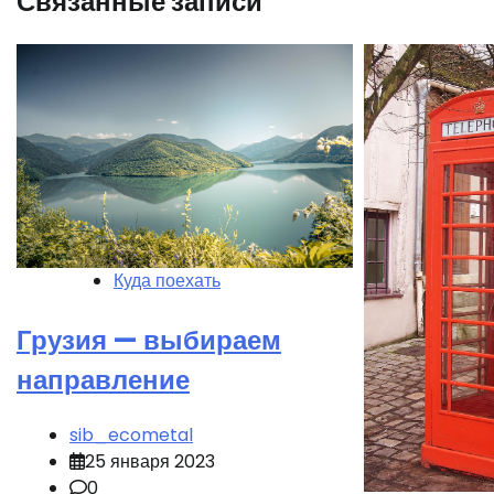
Связанные записи
Куда поехать
Грузия — выбираем
направление
sib_ecometal
25 января 2023
0