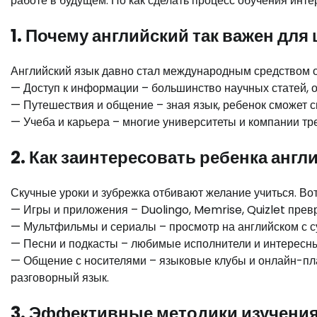
работе в будущем. Но как сделать процесс обучения инт
1. Почему английский так важен дл
Английский язык давно стал международным средством об
— Доступ к информации – большинство научных статей, о
— Путешествия и общение – зная язык, ребенок сможет с
— Учеба и карьера – многие университеты и компании тр
2. Как заинтересовать ребенка англ
Скучные уроки и зубрежка отбивают желание учиться. Вот
— Игры и приложения – Duolingo, Memrise, Quizlet прев
— Мультфильмы и сериалы – просмотр на английском с су
— Песни и подкасты – любимые исполнители и интересны
— Общение с носителями – языковые клубы и онлайн-п
разговорный язык.
3. Эффективные методики изучения