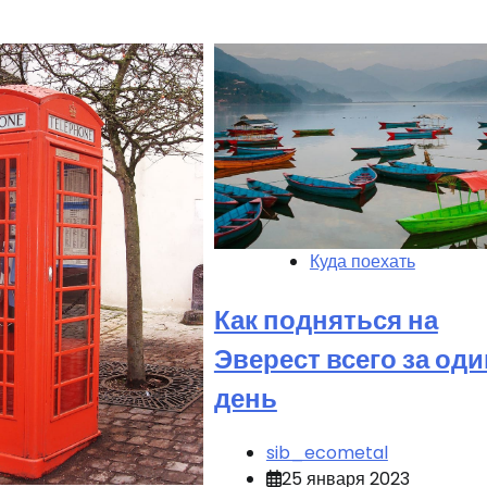
Куда поехать
Как подняться на
Эверест всего за оди
день
sib_ecometal
25 января 2023