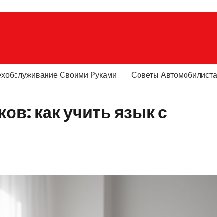
ехобслуживание Своими Руками
Советы Автомобилист
ов: как учить язык с