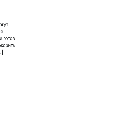
огут
ее
и готов
окорить
…]