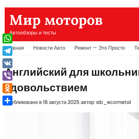
Перейти
к
Мир моторов
содержимому
Автообзоры и тесты
Главная
Новости Авто
Ремонт — Это Просто
Т
WhatsApp
Telegram
Английский для школьник
VK
удовольствием
Viber
Odnoklassniki
Опубликовано в
18 августа 2025
автор:
sib_ecometal
Отправить