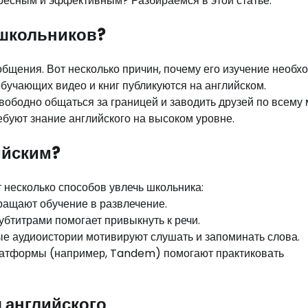
ересным и эффективным? Разбираемся в этой статье.
я школьников?
щения. Вот несколько причин, почему его изучение необх
бучающих видео и книг публикуются на английском.
вободно общаться за границей и заводить друзей по всему 
ебуют знание английского на высоком уровне.
ийским?
 несколько способов увлечь школьника:
ращают обучение в развлечение.
бтитрами помогает привыкнуть к речи.
е аудиоистории мотивируют слушать и запоминать слова.
латформы (например, Tandem) помогают практиковать
 английского