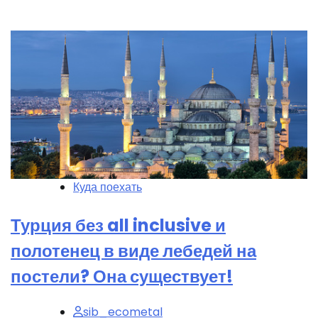
Куда поехать
Турция без all inclusive и
полотенец в виде лебедей на
постели? Она существует!
sib_ecometal