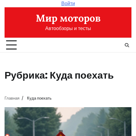
Перейти
Войти
к
Мир моторов
содержимому
Автообзоры и тесты
Рубрика:
Куда поехать
Главная
Куда поехать