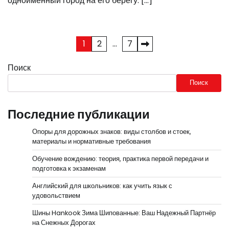
одноименный город на его берегу. […]
Пагинация
1
2
…
7
записей
Поиск
Поиск
Последние публикации
Опоры для дорожных знаков: виды столбов и стоек,
материалы и нормативные требования
Обучение вождению: теория, практика первой передачи и
подготовка к экзаменам
Английский для школьников: как учить язык с
удовольствием
Шины Hankook Зима Шипованные: Ваш Надежный Партнёр
на Снежных Дорогах