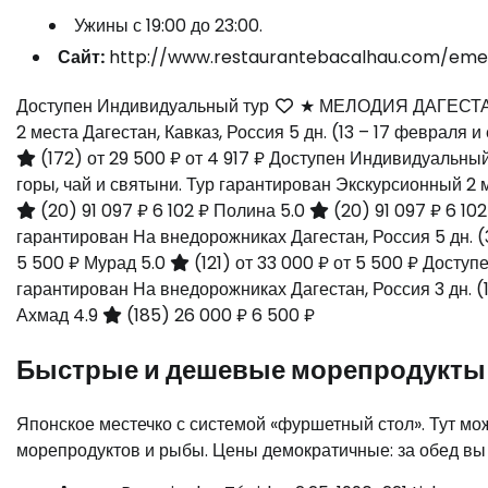
Ужины с 19:00 до 23:00.
Сайт:
http://www.restaurantebacalhau.com/eme
Доступен Индивидуальный тур
★ МЕЛОДИЯ ДАГЕСТАНА:
2 места Дагестан, Кавказ, Россия
5 дн.
(13 – 17 февраля 
(172)
от 29 500 ₽
от 4 917 ₽
Доступен Индивидуальны
горы, чай и святыни. Тур гарантирован Экскурсионный 
(20)
91 097 ₽
6 102 ₽
Полина 5.0
(20)
91 097 ₽
6 10
гарантирован На внедорожниках Дагестан, Россия
5 дн.
(
5 500 ₽
Мурад 5.0
(121)
от 33 000 ₽
от 5 500 ₽
Доступ
гарантирован На внедорожниках Дагестан, Россия
3 дн.
(
Ахмад 4.9
(185)
26 000 ₽
6 500 ₽
Быстрые и дешевые морепродукты 
Японское местечко с системой «фуршетный стол». Тут мо
морепродуктов и рыбы. Цены демократичные: за обед вы за