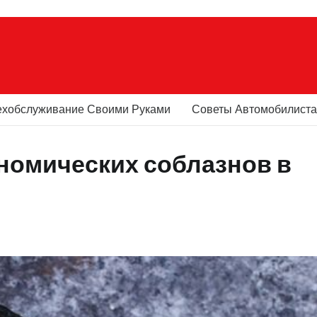
ехобслуживание Своими Руками
Советы Автомобилист
ономических соблазнов в