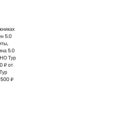
жниках
н 5.0
иты,
на 5.0
НО Тур
00 ₽
от
Тур
 500 ₽