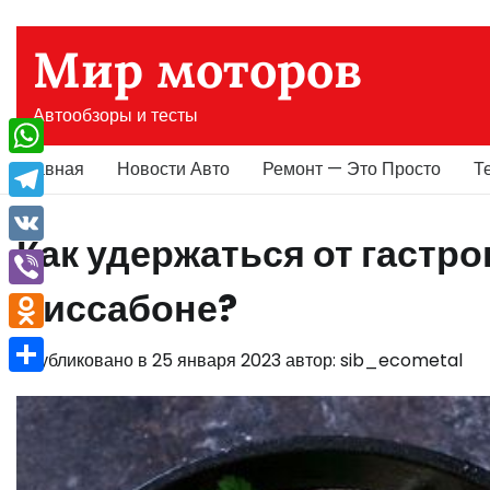
Перейти
к
Мир моторов
содержимому
Автообзоры и тесты
Главная
Новости Авто
Ремонт — Это Просто
Т
WhatsApp
Telegram
Как удержаться от гастр
VK
Лиссабоне?
Viber
Odnoklassniki
Опубликовано в
25 января 2023
автор:
sib_ecometal
Отправить