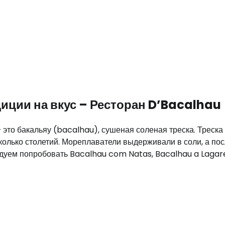
диции на вкус – Ресторан D’Bacalhau
 это бакальяу (bacalhau), сушеная соленая треска. Треска
колько столетий. Мореплаватели выдерживали в соли, а по
ндуем попробовать Bacalhau com Natas, Bacalhau a Lagare