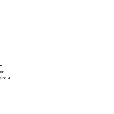
 –
сле
iro и