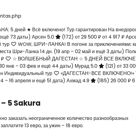
ntas.php
 5 дней ★ Всё включено! Тур гарантирован На внедоро
и ещё 73 даты)
Арсен 5.0
(172)
от 29 500 ₽
от 4 917 ₽
Арсе
й тур
WOW, ШРИ-ЛАНКА! В погоне за приключениями: к
2 места Шри-Ланка
14 дн.
(19 апр – 02 май и ещё 3 даты)
Поли
2 ₽
☆ ВОЛШЕБНЫЙ ДАГЕСТАН ☆ 5 ДНЕЙ ВСЕ ВКЛЮЧЕ
30 янв – 03 фев и ещё 44 даты)
Мурад 5.0
(121)
от 33 0
ен Индивидуальный тур
«ДАГЕСТАН-ВСЕ ВКЛЮЧЕНО!» 
14 – 16 апреля и ещё 51 дата)
Ахмад 4.9
(185)
26 000 ₽
6
– 5 Sakura
жно заказать неограниченное количество разнообразных
платите 13 евро, за ужин – 18 евро.