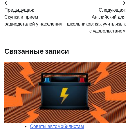
Навигация
Предыдущая:
Следующая:
по
Скупка и прием
Английский для
записям
радиодеталей у населения
школьников: как учить язык
с удовольствием
Связанные записи
Советы автомобилистам