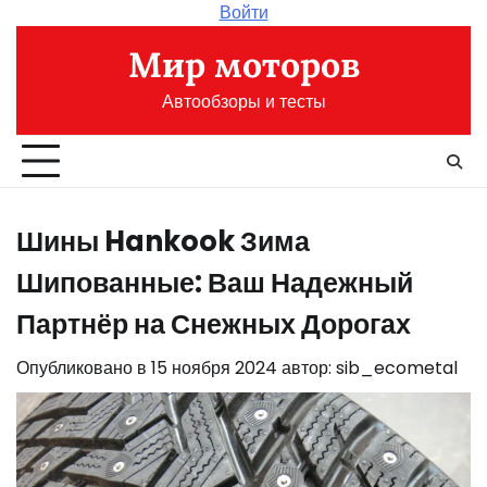
Перейти
Войти
к
Мир моторов
содержимому
Автообзоры и тесты
Шины Hankook Зима
Шипованные: Ваш Надежный
Партнёр на Снежных Дорогах
Опубликовано в
15 ноября 2024
автор:
sib_ecometal