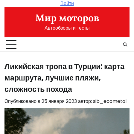
Перейти
Войти
к
Мир моторов
содержимому
Автообзоры и тесты
Ликийская тропа в Турции: карта
маршрута, лучшие пляжи,
сложность похода
Опубликовано в
25 января 2023
автор:
sib_ecometal