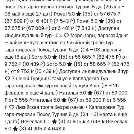
вино. Тур гарантирован Яхтинг Турция
8 дн.
(29 апр –
06 май и ещё 27 дат)
Pavel 5.0
(35)
от 57 675 ₽
(67 809 ₽)
от 6 401 ₽
(7 543 ₽)
Pavel 5.0
(35)
от
57 675 ₽
(67 809 ₽)
от 6 401 ₽
(7 543 ₽)
Доступен
Индивидуальный тур
-6%
Море, горы, параглайдинг
— хайкинг-путешествие по Ликийской тропе Тур
гарантирован Поход Турция
5 дн.
(04 – 08 апреля и
ещё 18 дат)
Sarp 5.0
(15)
от 58 665 ₽
(62 475 ₽)
от
9 752 ₽
(10 439 ₽)
Sarp 5.0
(15)
от 58 665 ₽
(62 475
₽)
от 9 752 ₽
(10 439 ₽)
Доступен Индивидуальный тур
7 ночей Турции: Стамбул и Каппадокия Тур
гарантирован Экскурсионный Турция
8 дн.
(18 – 25
февраля и ещё 4 даты)
Наталья 5.0
(67)
от 59 000
₽
от 6 556 ₽
Наталья 5.0
(67)
от 59 000 ₽
от 6 556
₽
Ликийская тропа без рюкзаков + Каппадокия Тур
гарантирован Поход Турция
8 дн.
(24 – 31 марта и ещё
1 дата)
Вячеслав 5.0
(3)
41 905 ₽
4 648 ₽
Вячеслав
5.0
(3)
41 905 ₽
4 648 ₽