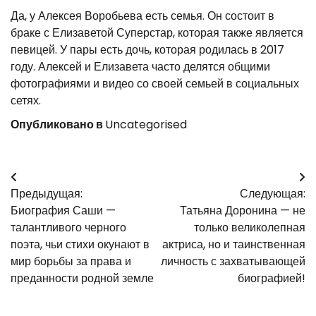
Да, у Алексея Воробьева есть семья. Он состоит в
браке с Елизаветой Суперстар, которая также является
певицей. У пары есть дочь, которая родилась в 2017
году. Алексей и Елизавета часто делятся общими
фотографиями и видео со своей семьей в социальных
сетях.
Опубликовано в
Uncategorised
Навигация
Предыдущая:
Следующая:
по
Биография Саши —
Татьяна Доронина — не
записям
талантливого черного
только великолепная
поэта, чьи стихи окунают в
актриса, но и таинственная
мир борьбы за права и
личность с захватывающей
преданности родной земле
биографией!