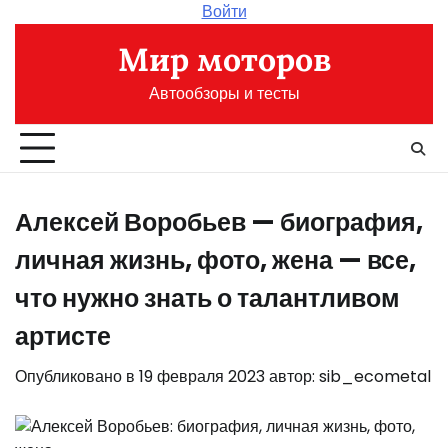
Перейти
Войти
к
Мир моторов
содержимому
Автообзоры и тесты
Алексей Воробьев — биография,
личная жизнь, фото, жена — все,
что нужно знать о талантливом
артисте
Опубликовано в
19 февраля 2023
автор:
sib_ecometal