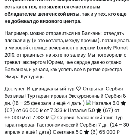
есть как у тех, кто является счастливым
обладателем шенгенской визы, так и у тех, кто еще
не добежал до визового центра.
Например, можно отправиться на Балканы: отведать
плескавицу (и это котлета, между прочим), потанцевать
в мировой столице вечеринок по версии Lonely Planet
2019, отправиться на яхте по заливу. Мы поговорили с
тревел-экспертом Юрием, чье сердце давно отдано
Балканам, и узнали, как успеть всё в ритме оркестра
Эмира Кустурицы.
Доступен Индивидуальный тур
Открытая Сербия
без визы! Тур гарантирован Экскурсионный Сербия
8
дн.
(18 – 25 февраля и ещё 4 даты)
Наталья 5.0
(67)
от 66 000 ₽
от 7 333 ₽
Наталья 5.0
(67)
от
66 000 ₽
от 7 333 ₽
Сербия: балканский трип Тур
гарантирован Гастрономический Сербия
7 дн.
(24 – 30
апреля и ещё 1 дата)
Светлана 5.0
(8)
65 000 ₽