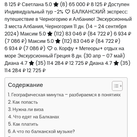
8 125 ₽
Светлана 5.0
(8)
65 000 ₽
8 125 ₽
Доступен
Индивидуальный тур
-2%
БАЛКАНСКИЙ экспресс:
путешествие в Черногорию и Албанию! Экскурсионный
3 места Албания, Черногория
11 дн.
(14 – 24 сентября
2024)
Максим 5.0
(112)
83 046 ₽
(84 722 ₽)
6 934 ₽
(7 086 ₽)
Максим 5.0
(112)
83 046 ₽
(84 722 ₽)
6 934 ₽
(7 086 ₽)
о. Корфу + Метеоры+ отдых на
море Экскурсионный Греция
8 дн.
(30 апр – 07 май)
Диана 4.7
(35)
114 284 ₽
12 725 ₽
Диана 4.7
(35)
114 284 ₽
12 725 ₽
Содержание
Географическая минутка – разбираемся в понятиях
Как попасть
Нужна ли виза
Что едят на Балканах
Как платить
А что по балканской музыке?