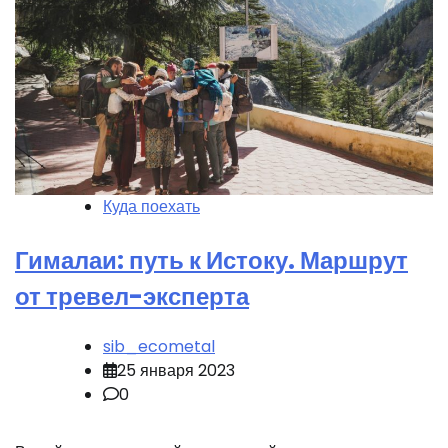
Куда поехать
Гималаи: путь к Истоку. Маршрут
от тревел-эксперта
sib_ecometal
25 января 2023
0