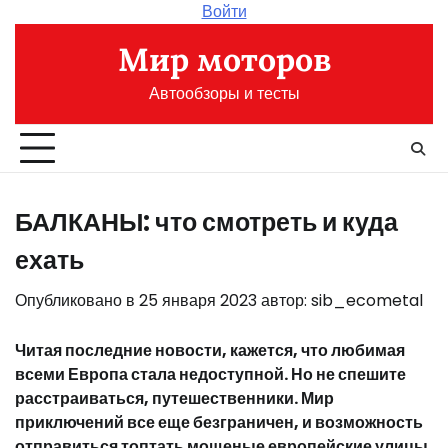
Перейти
Войти
к
Мир моторов
содержимому
Автообзоры и тесты
БАЛКАНЫ: что смотреть и куда
ехать
Опубликовано в
25 января 2023
автор:
sib_ecometal
Читая последние новости, кажется, что любимая
всеми Европа стала недоступной. Но не спешите
расстраиваться, путешественники. Мир
приключений все еще безграничен, и возможность
отправиться топтать мощеные европейские улицы