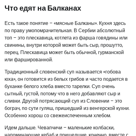
Что едят на Балканах
Есть такое понятие – «мясные Балканы». Кухня здесь
по праву умопомрачительная. В Сербии абсолютный
топ – это плескавица, котлета из фарша говядины или
свинины, внутри которой может быть сыр, прошутто,
перец. Плескавица может быть обычной, гурманской
или фаршированной.
Традиционный словенский суп называется «гобова
юха», он готовится из белых грибов и часто подается в
буханке белого хлеба вместо тарелки. Суп очень
сытный, густой, потому что в него добавляют сыр и
сливки. Другой потрясающий суп из Словении – это
бограч, по сути гуляш, пришедший из венгерской кухни.
Особенно хорош со свежеиспеченным хлебом.
Идем дальше. Чевапчичи – маленькие колбаски,
напоминающие кебаб и пришедшие, конечно, вместе с