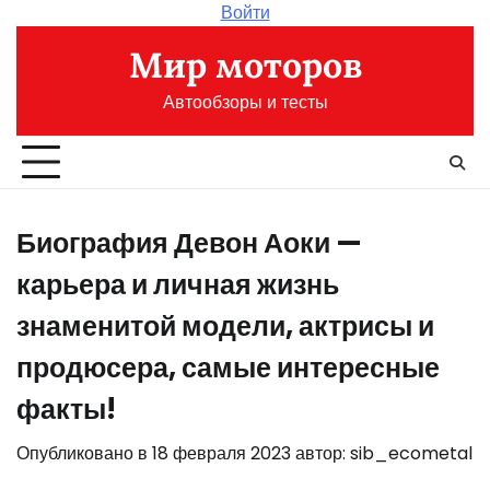
Перейти
Войти
к
Мир моторов
содержимому
Автообзоры и тесты
Биография Девон Аоки —
карьера и личная жизнь
знаменитой модели, актрисы и
продюсера, самые интересные
факты!
Опубликовано в
18 февраля 2023
автор:
sib_ecometal