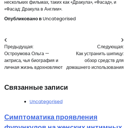
нескольких фильмах, таких как «Дракула», «Фасад», и
«Фасад: Дракула в Англии».
Опубликовано в
Uncategorised
Навигация
Предыдущая:
Следующая:
по
Остроумова Ольга —
Как устранить шипицу:
записям
актриса, чья биография и
обзор средств для
личная жизнь вдохновляют
домашнего использования
Связанные записи
Uncategorised
Симптоматика проявления
фурункулов на женских интимных