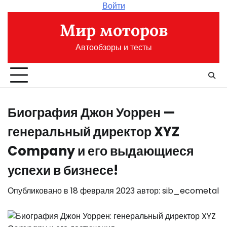
Перейти
Войти
к
Мир моторов
содержимому
Автообзоры и тесты
Биография Джон Уоррен —
генеральный директор XYZ
Company и его выдающиеся
успехи в бизнесе!
Опубликовано в
18 февраля 2023
автор:
sib_ecometal