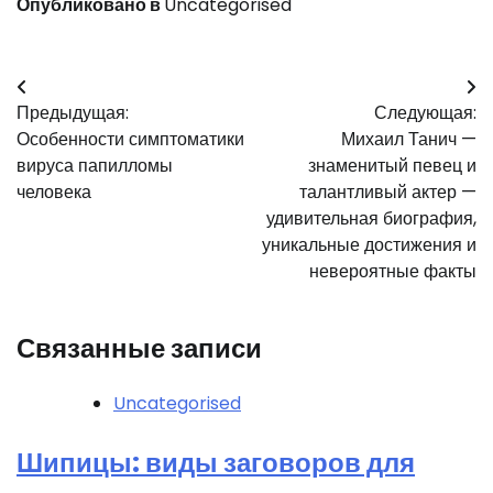
Опубликовано в
Uncategorised
Навигация
Предыдущая:
Следующая:
по
Особенности симптоматики
Михаил Танич —
записям
вируса папилломы
знаменитый певец и
человека
талантливый актер —
удивительная биография,
уникальные достижения и
невероятные факты
Связанные записи
Uncategorised
Шипицы: виды заговоров для