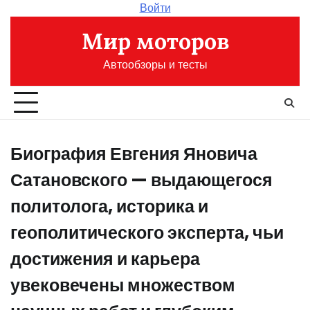
Перейти
Войти
к
Мир моторов
содержимому
Автообзоры и тесты
Биография Евгения Яновича
Сатановского — выдающегося
политолога, историка и
геополитического эксперта, чьи
достижения и карьера
увековечены множеством