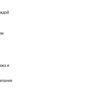
аждой
ом
ажа и
желание