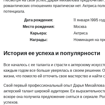
Несмотря на свой успех, Дарья Михайлова предпочитает
романтических отношениях практически нет. Актриса пол
потенциала.
Дата рождения:
11 января 1995 го
Место рождения:
Москва
Карьера:
Актриса
Награды:
Номинация на пр
История ее успеха и популярности
Все началось с ее таланта и страсти к актерскому искусс
каждым годом все больше уверялась в своем решении. О
жизни, что помогло ей отточить свое мастерство и найти
Свой первый профессиональный опыт Дарья Михайлова п
актерский талант широкой аудитории. Ее выразительност
вскоре она получила предложение сняться в сериале. Ро
успехов.