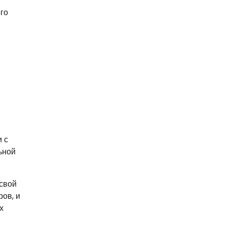
го
и с
ьной
свой
ов, и
х