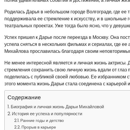
полна удивительных событий и достижений, а личная жиз
Родилась Дарья в небольшом городе Волгограде, где ее 
поддерживала ее стремление к искусству, и в школьные 
театральных проектах. Уже тогда было ясно, что у девушк
Успех пришел к Дарье после переезда в Москву. Она пос
успела сняться в нескольких фильмах и сериалах, где ее
Михайлова прославилась благодаря своим неповторимым
Не менее интересной является и личная жизнь актрисы. 
стремления сохранить свою личную жизнь вдали от глаз п
поделилась с публикой своей любовью. Ее избранником ст
этого момента жизнь Дарьи стала соединена с карьерой 
Содержание
Биография и личная жизнь Дарьи Михайловой
История ее успеха и популярности
Ранние годы и детство
Прорыв в карьере