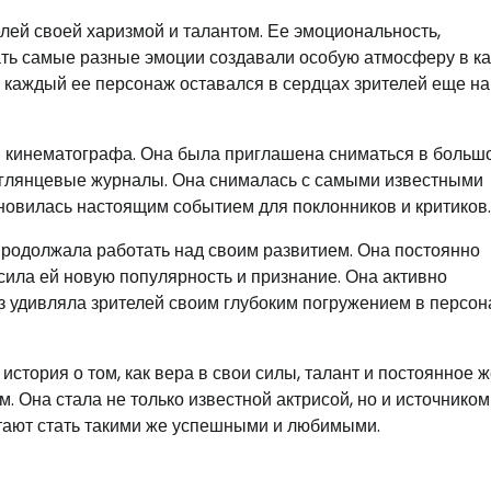
ей своей харизмой и талантом. Ее эмоциональность,
ать самые разные эмоции создавали особую атмосферу в к
то каждый ее персонаж оставался в сердцах зрителей еще на
 кинематографа. Она была приглашена сниматься в больш
 глянцевые журналы. Она снималась с самыми известными
новилась настоящим событием для поклонников и критиков.
продолжала работать над своим развитием. Она постоянно
сила ей новую популярность и признание. Она активно
з удивляла зрителей своим глубоким погружением в персон
стория о том, как вера в свои силы, талант и постоянное 
м. Она стала не только известной актрисой, но и источником
тают стать такими же успешными и любимыми.