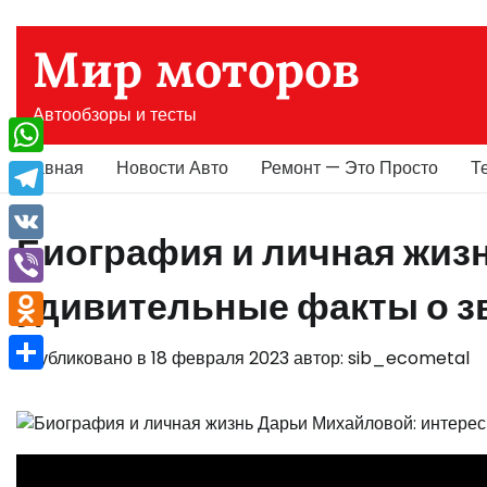
Перейти
к
Мир моторов
содержимому
Автообзоры и тесты
Главная
Новости Авто
Ремонт — Это Просто
Т
WhatsApp
Telegram
Биография и личная жиз
VK
удивительные факты о зв
Viber
Odnoklassniki
Опубликовано в
18 февраля 2023
автор:
sib_ecometal
Отправить