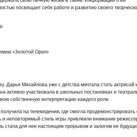
 держать свою личную жизнь в тайне. Информации о ее
ностью посвящает себя работе и развитию своего творческо
да
емию «Золотой Орел»
тву. Дарья Михайлова уже с детства мечтала стать актрисой 
на активно участвовала в школьных постановках и театрал
 свою собственную интерпретацию каждого роли.
олучила на телевидении, где смогла продемонстрировать 
ь и неповторимый стиль игры привлекли внимание режиссер
ль стала для нее настоящим прорывом и залогом ее будущи