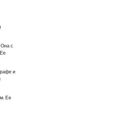
м
 Она с
 Ее
графе и
и
м. Ее