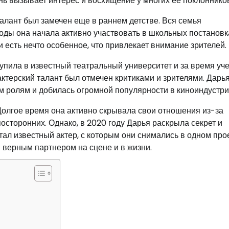
нь вызывает интерес и восхищение у многих ее поклонников
талант был замечен еще в раннем детстве. Вся семья
годы она начала активно участвовать в школьных постановк
и есть нечто особенное, что привлекает внимание зрителей.
тупила в известный театральный университет и за время уч
 актерский талант был отмечен критиками и зрителями. Дарь
 ролям и добилась огромной популярности в киноиндустри
Долгое время она активно скрывала свои отношения из-за
осторонних. Однако, в 2020 году Дарья раскрыла секрет и
ал известный актер, с которым они снимались в одном прое
и верным партнером на сцене и в жизни.