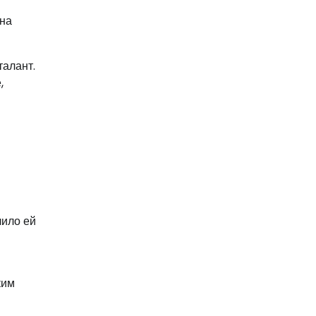
она
талант.
,
лило ей
ким