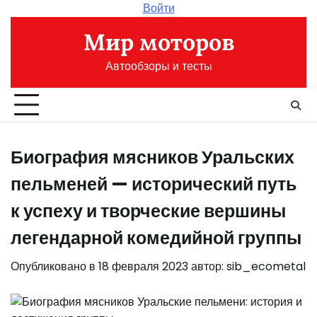
Перейти
Войти
к
Мир моторов
содержимому
Автообзоры и тесты
Биография мясников Уральских
пельменей — исторический путь
к успеху и творческие вершины
легендарной комедийной группы
Опубликовано в
18 февраля 2023
автор:
sib_ecometal