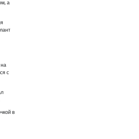
м, а
ля
алант
 на
ся с
ал
.
чкой в