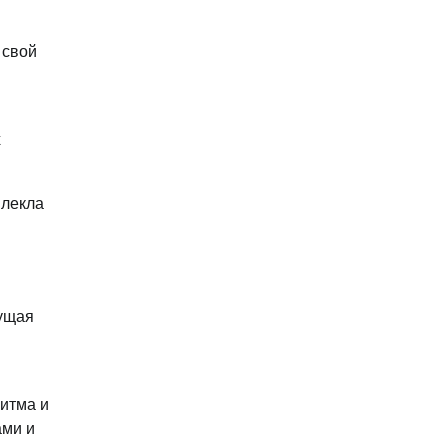
 свой
х
влекла
гущая
ритма и
ами и