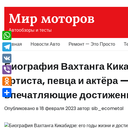
Перейти
к
Мир моторов
содержимому
Автообзоры и тесты
Главная
Новости Авто
Ремонт — Это Просто
Т
WhatsApp
Telegram
Биография Вахтанга Кик
VK
артиста, певца и актёра 
Viber
Odnoklassniki
впечатляющие достижен
Отправить
Опубликовано в
18 февраля 2023
автор:
sib_ecometal