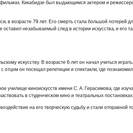
х фильмах. Кикабидзе был выдающимся актером и режиссеро
си, в возрасте 79 лет. Его смерть стала большой потерей д
е оставил незабываемый след в истории искусства, и его т
.
ьскому искусству. В возрасте 6 лет он начал учиться играть
 с отцом он посещал репетиции и спектакли, где познакомил
ное училище киноискусств имени С. А. Герасимова, где изуч
участвовать в студенческом кино и театральных постановках
оздействие на его творческую судьбу и стали отправной то