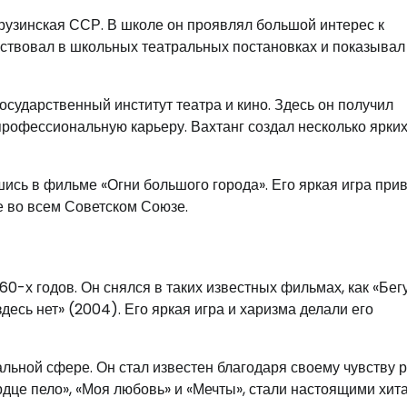
Грузинская ССР. В школе он проявлял большой интерес к
частвовал в школьных театральных постановках и показывал
сударственный институт театра и кино. Здесь он получил
профессиональную карьеру. Вахтанг создал несколько ярки
шись в фильме «Огни большого города». Его яркая игра при
е во всем Советском Союзе.
960-х годов. Он снялся в таких известных фильмах, как «Бе
десь нет» (2004). Его яркая игра и харизма делали его
льной сфере. Он стал известен благодаря своему чувству 
ердце пело», «Моя любовь» и «Мечты», стали настоящими хит