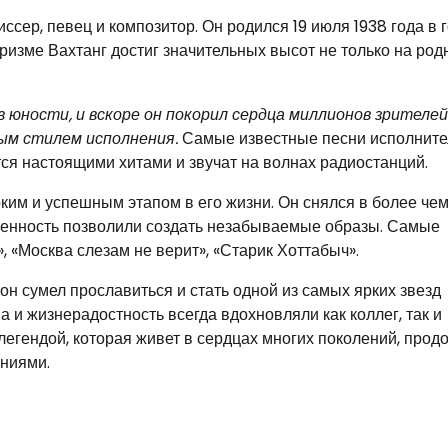
ссер, певец и композитор. Он родился 19 июля 1938 года в 
аризме Вахтанг достиг значительных высот не только на род
 юности, и вскоре он покорил сердца миллионов зрителей
ым стилем исполнения.
Самые известные песни исполнит
тся настоящими хитами и звучат на волнах радиостанций.
ким и успешным этапом в его жизни. Он снялся в более че
твенность позволили создать незабываемые образы. Самые
 «Москва слезам не верит», «Старик Хоттабыч».
, он сумел прославиться и стать одной из самых ярких звезд
ма и жизнерадостность всегда вдохновляли как коллег, так и
легендой, которая живет в сердцах многих поколений, прод
ениями.