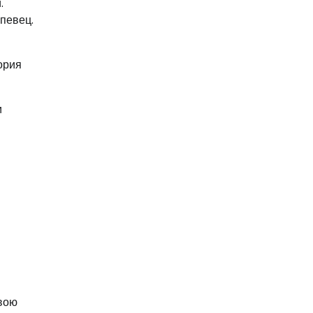
.
 певец.
и
ория
и
свою