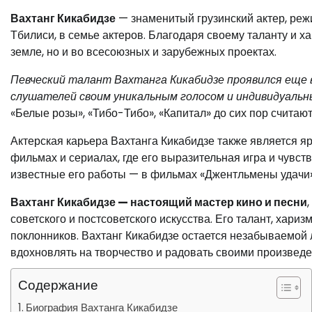
Вахтанг Кикабидзе
— знаменитый грузинский актер, режи
Тбилиси, в семье актеров. Благодаря своему таланту и х
земле, но и во всесоюзных и зарубежных проектах.
Певческий талант Вахтанга Кикабидзе проявился еще в
слушателей своим уникальным голосом и индивидуальн
«Белые розы», «Тибо-Тибо», «Капитал» до сих пор считаю
Актерская карьера Вахтанга Кикабидзе также является яр
фильмах и сериалах, где его выразительная игра и чувс
известные его работы — в фильмах «Джентльмены удачи»,
Вахтанг Кикабидзе — настоящий мастер кино и песни
советского и постсоветского искусства. Его талант, хариз
поклонников. Вахтанг Кикабидзе остается незабываемой 
вдохновлять на творчество и радовать своими произвед
Содержание
Биография Вахтанга Кикабидзе