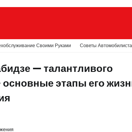
ехобслуживание Своими Руками
Советы Автомобилист
абидзе — талантливого
— основные этапы его жизн
ия