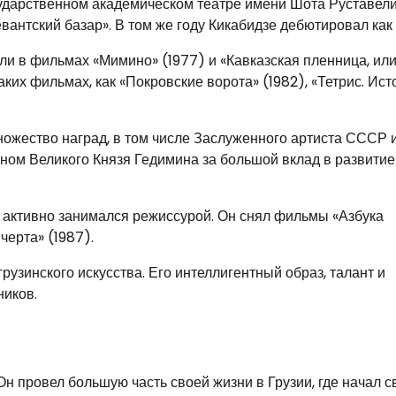
сударственном академическом театре имени Шота Руставели
вантский базар». В том же году Кикабидзе дебютировал как
и в фильмах «Мимино» (1977) и «Кавказская пленница, ил
ких фильмах, как «Покровские ворота» (1982), «Тетрис. Ист
ножество наград, в том числе Заслуженного артиста СССР 
ном Великого Князя Гедимина за большой вклад в развитие
е активно занимался режиссурой. Он снял фильмы «Азбука
черта» (1987).
грузинского искусства. Его интеллигентный образ, талант и
ников.
 Он провел большую часть своей жизни в Грузии, где начал 