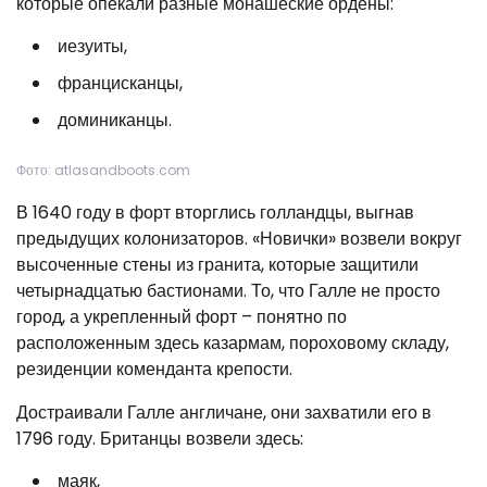
которые опекали разные монашеские ордены:
иезуиты,
францисканцы,
доминиканцы.
Фото: atlasandboots.com
В 1640 году в форт вторглись голландцы, выгнав
предыдущих колонизаторов. «Новички» возвели вокруг
высоченные стены из гранита, которые защитили
четырнадцатью бастионами. То, что Галле не просто
город, а укрепленный форт – понятно по
расположенным здесь казармам, пороховому складу,
резиденции коменданта крепости.
Достраивали Галле англичане, они захватили его в
1796 году. Британцы возвели здесь:
маяк,