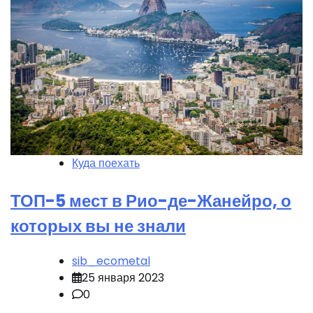
Куда поехать
ТОП-5 мест в Рио-де-Жанейро, о
которых вы не знали
sib_ecometal
25 января 2023
0