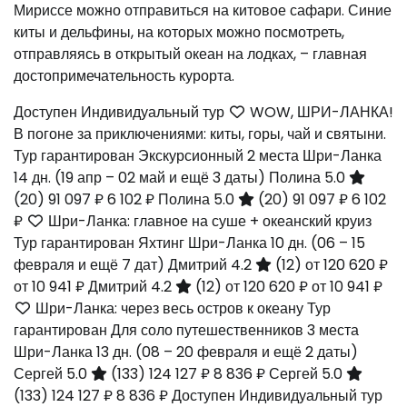
Мириссе можно отправиться на китовое сафари. Синие
киты и дельфины, на которых можно посмотреть,
отправляясь в открытый океан на лодках, – главная
достопримечательность курорта.
Доступен Индивидуальный тур
WOW, ШРИ-ЛАНКА!
В погоне за приключениями: киты, горы, чай и святыни.
Тур гарантирован Экскурсионный 2 места Шри-Ланка
14 дн.
(19 апр – 02 май и ещё 3 даты)
Полина 5.0
(20)
91 097 ₽
6 102 ₽
Полина 5.0
(20)
91 097 ₽
6 102
₽
Шри-Ланка: главное на суше + океанский круиз
Тур гарантирован Яхтинг Шри-Ланка
10 дн.
(06 – 15
февраля и ещё 7 дат)
Дмитрий 4.2
(12)
от 120 620 ₽
от 10 941 ₽
Дмитрий 4.2
(12)
от 120 620 ₽
от 10 941 ₽
Шри-Ланка: через весь остров к океану Тур
гарантирован Для соло путешественников 3 места
Шри-Ланка
13 дн.
(08 – 20 февраля и ещё 2 даты)
Сергей 5.0
(133)
124 127 ₽
8 836 ₽
Сергей 5.0
(133)
124 127 ₽
8 836 ₽
Доступен Индивидуальный тур