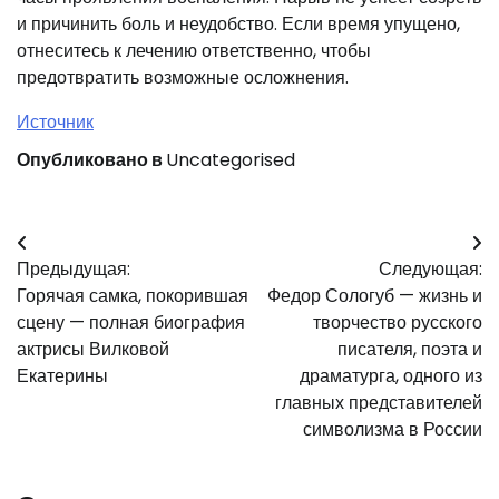
и причинить боль и неудобство. Если время упущено,
отнеситесь к лечению ответственно, чтобы
предотвратить возможные осложнения.
Источник
Опубликовано в
Uncategorised
Навигация
Предыдущая:
Следующая:
по
Горячая самка, покорившая
Федор Сологуб — жизнь и
записям
сцену — полная биография
творчество русского
актрисы Вилковой
писателя, поэта и
Екатерины
драматурга, одного из
главных представителей
символизма в России