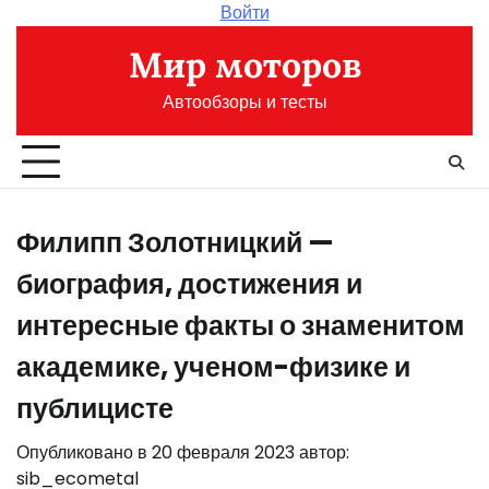
Перейти
Войти
к
Мир моторов
содержимому
Автообзоры и тесты
Филипп Золотницкий —
биография, достижения и
интересные факты о знаменитом
академике, ученом-физике и
публицисте
Опубликовано в
20 февраля 2023
автор:
sib_ecometal