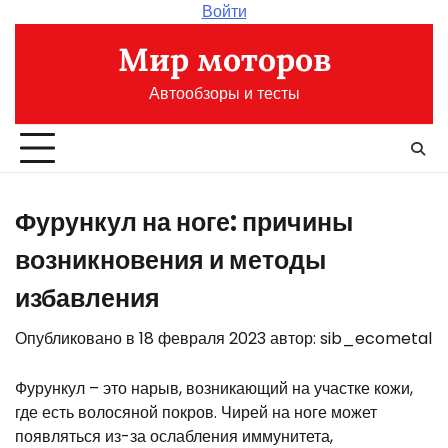
Перейти
Войти
к
Мир моторов
содержимому
Автообзоры и тесты
Фурункул на ноге: причины
возникновения и методы
избавления
Опубликовано в
18 февраля 2023
автор:
sib_ecometal
Фурункул – это нарыв, возникающий на участке кожи,
где есть волосяной покров. Чирей на ноге может
появляться из-за ослабления иммунитета,