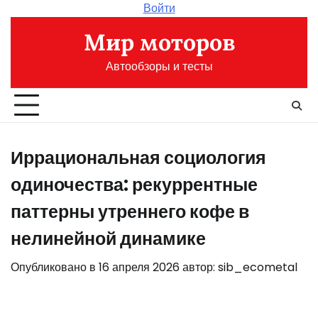
Перейти
Войти
к
Мир моторов
содержимому
Автообзоры и тесты
Иррациональная социология
одиночества: рекуррентные
паттерны утреннего кофе в
нелинейной динамике
Опубликовано в
16 апреля 2026
автор:
sib_ecometal