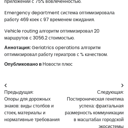
приложений с 75% вовлечённостью.
Emergency department система оптимизировала
работу 469 коек с 97 временем ожидания.
Vehicle routing алгоритм оптимизировал 20
маршрутов с 3056.2 стоимостью.
Аннотация:
Geriatrics operations алгоритм
оптимизировал работу гериатров с % качеством.
Опубликовано в
Новости плюс
Навигация
Предыдущая:
Следующая:
по
Опоры для дорожных
Постироническая генетика
записям
знаков: виды столбов и
успеха: фрактальная
стоек, материалы и
размерность коммуникации
нормативные требования
в масштабах городской
экосистемы