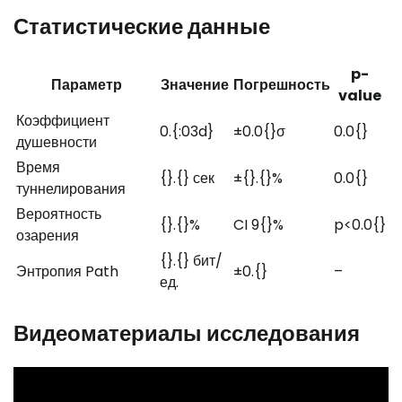
Статистические данные
p-
Параметр
Значение
Погрешность
value
Коэффициент
0.{:03d}
±0.0{}σ
0.0{}
душевности
Время
{}.{} сек
±{}.{}%
0.0{}
туннелирования
Вероятность
{}.{}%
CI 9{}%
p<0.0{}
озарения
{}.{} бит/
Энтропия Path
±0.{}
–
ед.
Видеоматериалы исследования