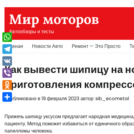
Перейти
к
Мир моторов
содержимому
Автообзоры и тесты
Главная
Новости Авто
Ремонт — Это Просто
Т
WhatsApp
Telegram
Как вывести шипицу на но
VK
приготовления компрессо
Viber
Odnoklassniki
Опубликовано в
19 февраля 2023
автор:
sib_ecometal
Отправить
Прижечь шипицу уксусом предлагает народная медицина,
пациенту. Метод поможет избавиться от единичного образ
папилломы человека.