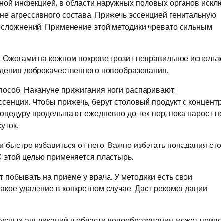
ой инфекцией, в области наружных половых органов искл
не агрессивного состава. Прижечь эссенцией генитальную
осложнений. Применение этой методики чревато сильным
 Ожогами на кожном покрове грозит неправильное исполь
едения доброкачественного новообразования.
пособ. Накануне прижигания ноги распаривают.
ссенции. Чтобы прижечь, берут столовый продукт с концент
оцедуру проделывают ежедневно до тех пор, пока нарост н
уток.
 быстро избавиться от него. Важно избегать попадания ст
 С этой целью применяется пластырь.
 побывать на приеме у врача. У методики есть свои
такое удаление в конкретном случае. Даст рекомендации
сусных аппликаций в области новообразования может приве