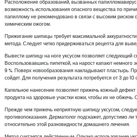
Расположение образований, вызванных папилломавирусн
возможность использования опасного вещества по причи
папиллому не рекомендовано в связи с высоким риском 
химическим ожогом.
Прижигание шипицы требует максимальной аккуратности.
метода. Следует четко придерживаться рецепта для выв
Вывести шипицу на ноге уксусом позволяет следующий с
Воспользовавшись пипеткой, на нарост капают немного э
9 %. Поверх новообразования накладывают пластырь. Пр
сойдет. Для получения результата потребуется от 3 до 10 с
Капельное нанесение позволяет прижечь кожный дефект и
продукта на здоровые участки кожи, чтобы их не обжечь.
Прежде чем прижечь неприятную шипицу уксусом, следует
противопоказания. Дерматолог подскажет, допустимо ли 
относительно этой разновидности домашнего лечения.
Метод считается действенным. Однако использование ук