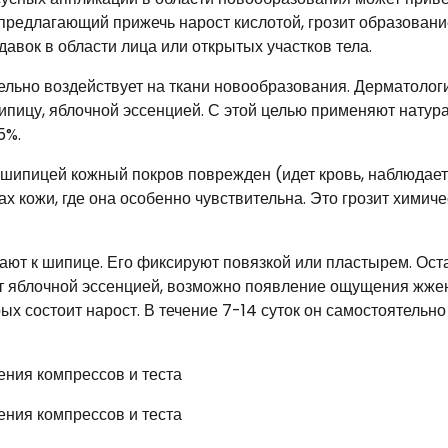
предлагающий прижечь нарост кислотой, грозит образован
вок в области лица или открытых участков тела.
тельно воздействует на ткани новообразования. Дерматолог
ипицу, яблочной эссенцией. С этой целью применяют нату
5%.
 шипицей кожный покров поврежден (идет кровь, наблюдае
ах кожи, где она особенно чувствительна. Это грозит химич
ют к шипице. Его фиксируют повязкой или пластырем. Ос
ст яблочной эссенцией, возможно появление ощущения жже
рых состоит нарост. В течение 7-14 суток он самостоятельно