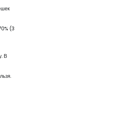
ешек
70% (3
. В
льзя.