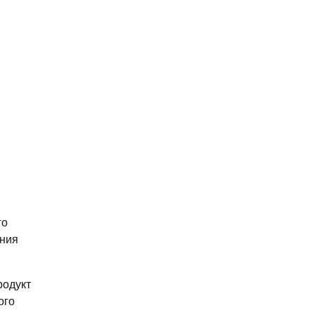
го
ания
родукт
ого