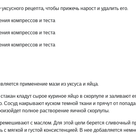
ксусного рецепта, чтобы прижечь нарост и удалить его.
ляется применение мази из уксуса и яйца.
такан кладут сырое куриное яйцо в скорлупе и заливают е
. Сосуд накрывают куском темной ткани и прячут от попад
произойдет полное растворение яичной скорлупы.
еремешивают с маслом. Для этой цели берется сливочный п
ь с мягкой и густой консистенцией. В нее добавляется немн