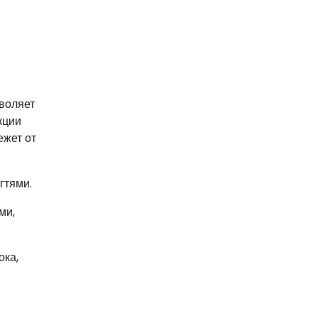
воляет
кции
ежет от
гтями.
ми,
ока,