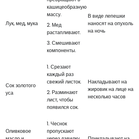
кашицеобразную
массу.
В виде лепешки
Лук, мед, мука
наносят на опухоль
Мед
на ночь
растапливают.
Смешивают
компоненты.
Срезают
каждый раз
свежий листок.
Накладывают на
Сок золотого
жировик на лице на
Разминают
уса
несколько часов
лист, чтобы
появился сок.
Чеснок
Оливковое
пропускают
масло и
через давилку.
Прикладывают на