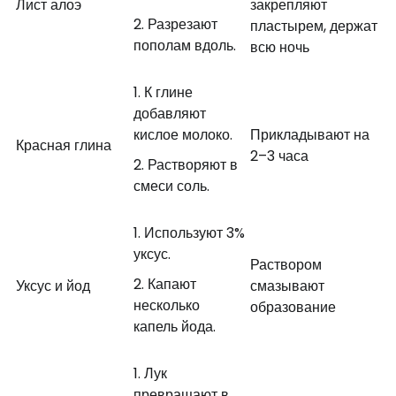
Лист алоэ
закрепляют
Разрезают
пластырем, держат
пополам вдоль.
всю ночь
К глине
добавляют
кислое молоко.
Прикладывают на
Красная глина
2–3 часа
Растворяют в
смеси соль.
Используют 3%
уксус.
Раствором
Капают
Уксус и йод
смазывают
несколько
образование
капель йода.
Лук
превращают в