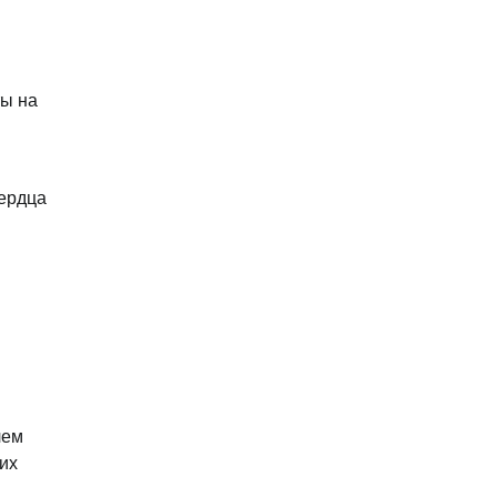
ты на
сердца
лем
их