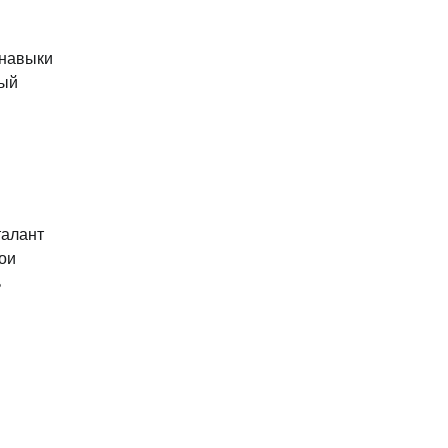
 навыки
ный
талант
ои
ь