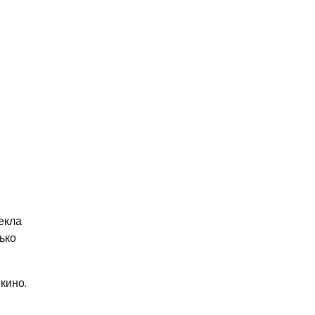
екла
ько
кино.