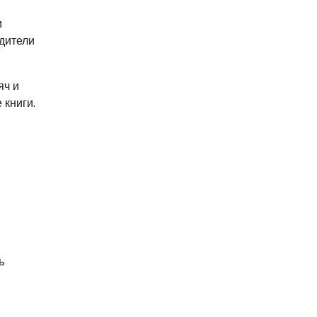
и
одители
яч и
 книги.
ь