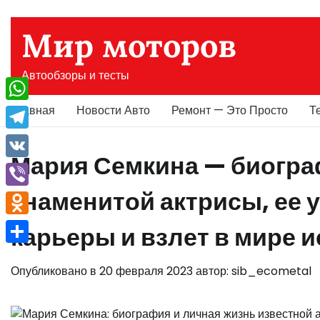
Перейти
к
Мир моторов
содержимому
Автообзоры и тесты
Главная
Новости Авто
Ремонт — Это Просто
Т
WhatsApp
Telegram
Мария Семкина — биогра
VK
знаменитой актрисы, ее 
Viber
Odnoklassniki
карьеры и взлет в мире и
Отправить
Опубликовано в
20 февраля 2023
автор:
sib_ecometal