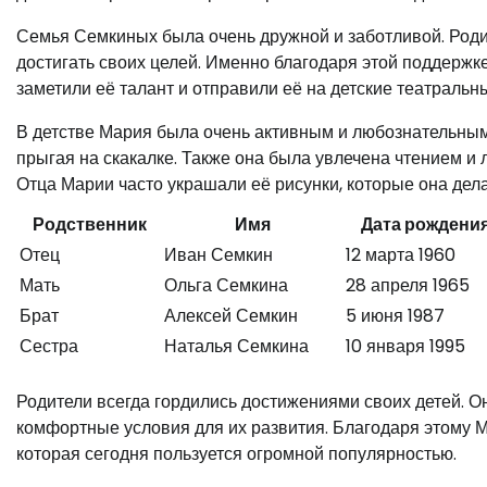
Семья Семкиных была очень дружной и заботливой. Роди
достигать своих целей. Именно благодаря этой поддержке
заметили её талант и отправили её на детские театральны
В детстве Мария была очень активным и любознательным 
прыгая на скакалке. Также она была увлечена чтением и 
Отца Марии часто украшали её рисунки, которые она дела
Родственник
Имя
Дата рождени
Отец
Иван Семкин
12 марта 1960
Мать
Ольга Семкина
28 апреля 1965
Брат
Алексей Семкин
5 июня 1987
Сестра
Наталья Семкина
10 января 1995
Родители всегда гордились достижениями своих детей. О
комфортные условия для их развития. Благодаря этому 
которая сегодня пользуется огромной популярностью.