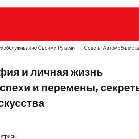
ехобслуживание Своими Руками
Советы Автомобилист
фия и личная жизнь
успехи и перемены, секрет
скусства