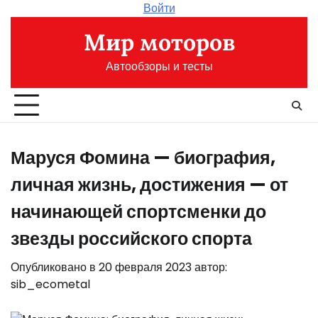
Перейти
Войти
к
Мир моторов
содержимому
Автообзоры и тесты
Маруся Фомина — биография,
личная жизнь, достижения — от
начинающей спортсменки до
звезды российского спорта
Опубликовано в
20 февраля 2023
автор:
sib_ecometal