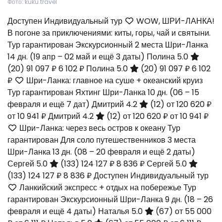
Фото: kuku.travel
Доступен Индивидуальный тур
WOW, ШРИ-ЛАНКА!
В погоне за приключениями: киты, горы, чай и святыни.
Тур гарантирован Экскурсионный 2 места Шри-Ланка
14 дн.
(19 апр – 02 май и ещё 3 даты)
Полина 5.0
(20)
91 097 ₽
6 102 ₽
Полина 5.0
(20)
91 097 ₽
6 102
₽
Шри-Ланка: главное на суше + океанский круиз
Тур гарантирован Яхтинг Шри-Ланка
10 дн.
(06 – 15
февраля и ещё 7 дат)
Дмитрий 4.2
(12)
от 120 620 ₽
от 10 941 ₽
Дмитрий 4.2
(12)
от 120 620 ₽
от 10 941 ₽
Шри-Ланка: через весь остров к океану Тур
гарантирован Для соло путешественников 3 места
Шри-Ланка
13 дн.
(08 – 20 февраля и ещё 2 даты)
Сергей 5.0
(133)
124 127 ₽
8 836 ₽
Сергей 5.0
(133)
124 127 ₽
8 836 ₽
Доступен Индивидуальный тур
Ланкийский экспресс + отдых на побережье Тур
гарантирован Экскурсионный Шри-Ланка
9 дн.
(18 – 26
февраля и ещё 4 даты)
Наталья 5.0
(67)
от 55 000