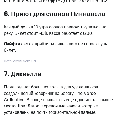
₽
от 6 111 ₽
Наталья 5.0
(67)
от 55 000 ₽
от 6 111 ₽
6. Приют для слонов Пиннавела
Каждый день в 10 утра слонов приводят купаться на
реку. Билет стоит ~13$. Касса работает с 8:00.
Лайфхак:
если прийти раньше, никто не спросит у вас
билет.
Фото: olyati.com.ua
7. Диквелла
Пляж, где нет больших волн, а для удаленщиков
создали целый коворкинг на берегу The Verse
Collective. В конце пляжа есть еще одно инстаграмное
место Шри-Ланки: веревочные качели, которые
установлены на почти горизонтальной пальме.