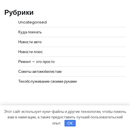
Рубрики
Uncategorised
Куда поехать
Новости авто
Новости плюс
Ремонт — это просто
Советы автомобилистам
Техобслуживание своими руками
Этот сайт использует куки-файлы и другие технологии, чтобы помочь
Copyright © 2026
Мир моторов
Тема News Bank от
вам в навигации, а также предоставить лучший пользовательский
Adore Themes
.
опыт.
OK