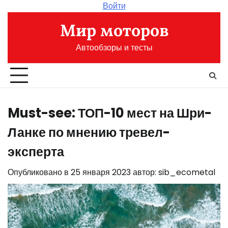
Перейти
Войти
к
Мир моторов
содержимому
Автообзоры и тесты
Must-see: ТОП-10 мест на Шри-
Ланке по мнению тревел-
эксперта
Опубликовано в
25 января 2023
автор:
sib_ecometal