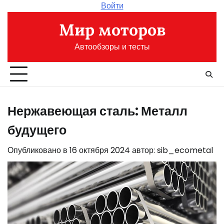
Перейти
Войти
к
Мир моторов
содержимому
Автообзоры и тесты
Нержавеющая сталь: Металл
будущего
Опубликовано в
16 октября 2024
автор:
sib_ecometal