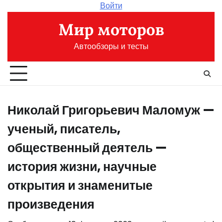
Перейти
Войти
к
Мир моторов
содержимому
Автообзоры и тесты
Николай Григорьевич Маломуж —
ученый, писатель,
общественный деятель —
история жизни, научные
открытия и знаменитые
произведения