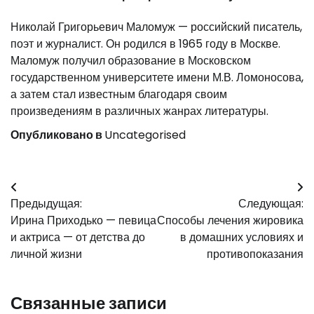
Николай Григорьевич Маломуж — российский писатель,
поэт и журналист. Он родился в 1965 году в Москве.
Маломуж получил образование в Московском
государственном университете имени М.В. Ломоносова,
а затем стал известным благодаря своим
произведениям в различных жанрах литературы.
Опубликовано в
Uncategorised
Навигация
Предыдущая:
Следующая:
по
Ирина Приходько — певица
Способы лечения жировика
записям
и актриса — от детства до
в домашних условиях и
личной жизни
противопоказания
Связанные записи