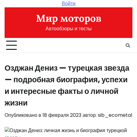
Перейти
Войти
к
Мир моторов
содержимому
Автообзоры и тесты
Озджан Дениз — турецкая звезда
— подробная биография, успехи
и интересные факты о личной
жизни
Опубликовано в
18 февраля 2023
автор:
sib_ecometal