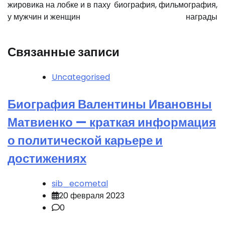
записям
жировика на лобке и в паху
биография, фильмография,
у мужчин и женщин
награды
Связанные записи
Uncategorised
Биография Валентины Ивановны
Матвиенко — краткая информация
о политической карьере и
достижениях
sib_ecometal
20 февраля 2023
0