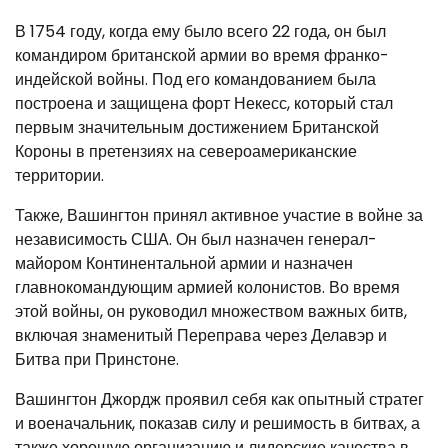
В 1754 году, когда ему было всего 22 года, он был
командиром британской армии во время франко-
индейской войны. Под его командованием была
построена и защищена форт Некесс, который стал
первым значительным достижением Британской
Короны в претензиях на североамериканские
территории.
Также, Вашингтон принял активное участие в войне за
независимость США. Он был назначен генерал-
майором Континентальной армии и назначен
главнокомандующим армией колонистов. Во время
этой войны, он руководил множеством важных битв,
включая знаменитый Переправа через Делавэр и
Битва при Принстоне.
Вашингтон Джордж проявил себя как опытный стратег
и военачальник, показав силу и решимость в битвах, а
также хорошую организацию и лидерские качества в