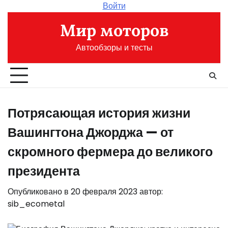
Перейти
Войти
к
Мир моторов
содержимому
Автообзоры и тесты
Потрясающая история жизни
Вашингтона Джорджа — от
скромного фермера до великого
президента
Опубликовано в
20 февраля 2023
автор:
sib_ecometal