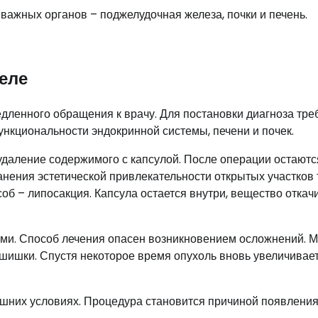
ажных органов – поджелудочная железа, почки и печень.
еле
дленного обращения к врачу. Для постановки диагноза тре
нкциональности эндокринной системы, печени и почек.
даление содержимого с капсулой. После операции остаютс
анения эстетической привлекательности открытых участков 
об – липосакция. Капсула остается внутри, вещество откач
ми. Способ лечения опасен возникновением осложнений. М
шишки. Спустя некоторое время опухоль вновь увеличивает
шних условиях. Процедура становится причиной появлени