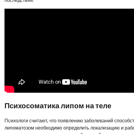
последствий.
Психосоматика липом на теле
Психологи считают, что появлению заболеваний способс
липоматозом необходимо определить локализацию и рабо