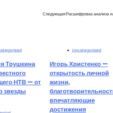
Следующая:
Расшифровка анализа н
ategorised
Uncategorised
я Трушкина
Игорь Христенко —
вестного
открытость личной
щего НТВ — от
жизни,
о звезды
благотворительност
впечатляющие
достижения
metal