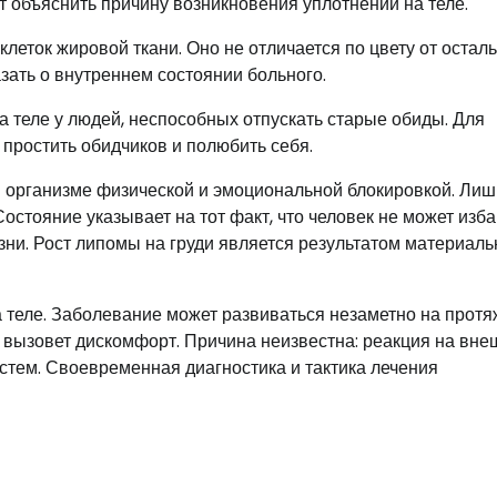
 объяснить причину возникновения уплотнений на теле.
еток жировой ткани. Оно не отличается по цвету от остал
зать о внутреннем состоянии больного.
 теле у людей, неспособных отпускать старые обиды. Для
 простить обидчиков и полюбить себя.
 организме физической и эмоциональной блокировкой. Ли
остояние указывает на тот факт, что человек не может изба
зни. Рост липомы на груди является результатом материаль
а теле. Заболевание может развиваться незаметно на прот
то вызовет дискомфорт. Причина неизвестна: реакция на вн
стем. Своевременная диагностика и тактика лечения