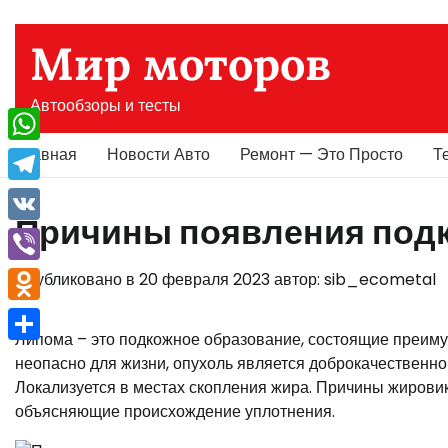
Перейти
к
Мир моторов
содержимому
Автообзоры и тесты
Главная
Новости Авто
Ремонт — Это Просто
Т
WhatsApp
Telegram
Причины появления подк
VK
Viber
Опубликовано в
20 февраля 2023
автор:
sib_ecometal
Odnoklassniki
Липома – это подкожное образование, состоящие преиму
Отправить
неопасно для жизни, опухоль является доброкачественно
Локализуется в местах скопления жира. Причины жировик
объясняющие происхождение уплотнения.