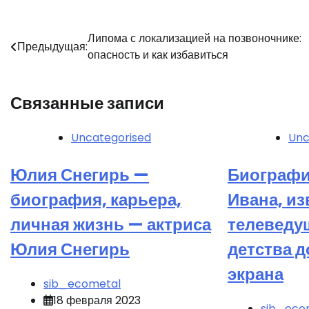
Навигация
Липома с локализацией на позвоночнике:
Предыдущая:
опасность и как избавиться
по
записям
Связанные записи
Uncategorised
Unc
Юлия Снегирь —
Биографи
биография, карьера,
Ивана, из
личная жизнь — актриса
телеведу
Юлия Снегирь
детства д
экрана
sib_ecometal
18 февраля 2023
sib_eco