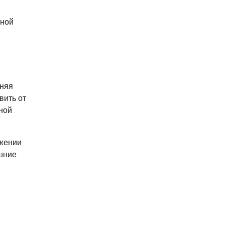
ьной
шняя
вить от
ной
яжении
ешние