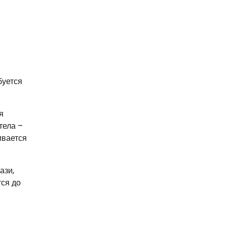
буется
я
тела –
ивается
ази,
ся до
я