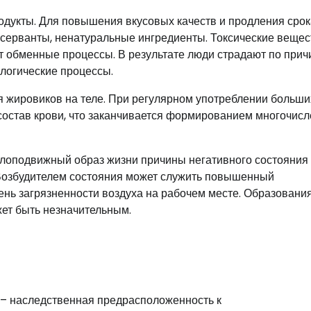
дукты. Для повышения вкусовых качеств и продления срок
нсерванты, ненатуральные ингредиенты. Токсические вещес
т обменные процессы. В результате люди страдают по прич
ологические процессы.
 жировиков на теле. При регулярном употреблении больши
 состав крови, что заканчивается формированием многочис
алоподвижный образ жизни причины негативного состояния 
Возбудителем состояния может служить повышенный
нь загрязненности воздуха на рабочем месте. Образования
жет быть незначительным.
 – наследственная предрасположенность к