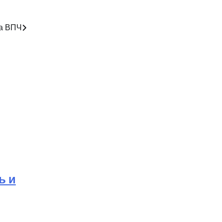
а ВПЧ
ь и