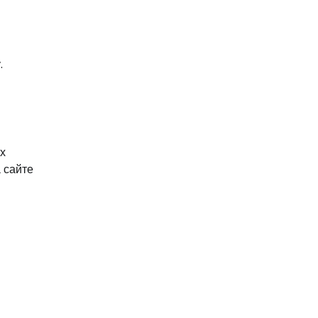
.
х
 сайте