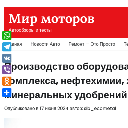
Перейти
к
Мир моторов
содержимому
Автообзоры и тесты
Главная
Новости Авто
Ремонт — Это Просто
Т
WhatsApp
Telegram
Производство оборудова
VK
комплекса, нефтехимии,
Viber
Odnoklassniki
минеральных удобрений
Отправить
Опубликовано в
17 июня 2024
автор:
sib_ecometal