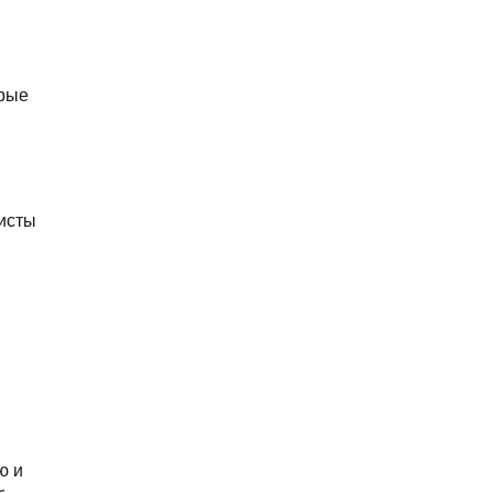
орые
исты
ю и