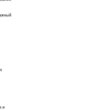
важный
л
в и