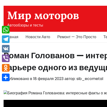
Перейти
к
Мир моторов
содержимому
Автообзоры и тесты
Главная
Новости Авто
Ремонт — Это Просто
Т
WhatsApp
Telegram
Роман Голованов — инте
VK
карьере одного из ведущ
Viber
Odnoklassniki
Опубликовано в
18 февраля 2023
автор:
sib_ecometal
Отправить