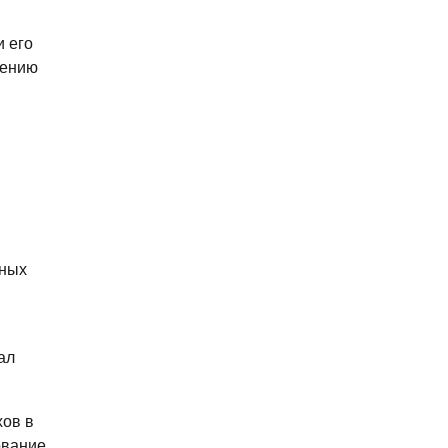
и его
жению
сных
ал
хов в
ование