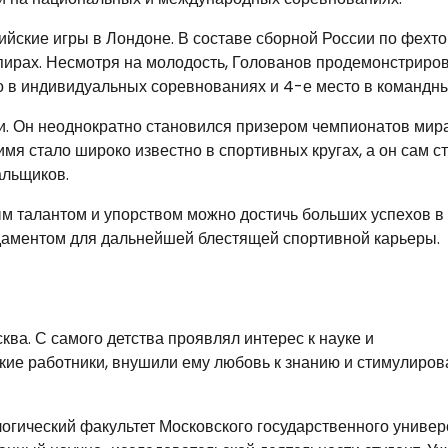
ийские игры в Лондоне. В составе сборной России по фехт
апирах. Несмотря на молодость, Голованов продемонстриро
о в индивидуальных соревнованиях и 4-е место в командны
. Он неоднократно становился призером чемпионатов мир
имя стало широко известно в спортивных кругах, а он сам с
альщиков.
ым талантом и упорством можно достичь больших успехов в
ндаментом для дальнейшей блестящей спортивной карьеры.
ква. С самого детства проявлял интерес к науке и
ские работники, внушили ему любовь к знанию и стимулиров
гический факультет Московского государственного универ