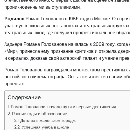
отечественного кино. С первых шагов на сцене он завое
проникновенными выступлениями.
Родился
Роман Голованов в 1985 году в Москве. Он проя
участвуя в школьных постановках и театральных кружках
театральных школ, где получил профессиональное образ
Карьера
Романа Голованова началась в 2009 году, когда
«Мир», принесла ему признание критиков и открыла двери
и сериалах, доказав свой актерский талант и умение пре
Роман Голованов награждался множеством престижных ак
российского кинематографа. Он также известен своим о
проектах.
Содержание
Роман Голованов: начало пути и первые достижения
Ранние годы и образование
Детство в маленьком городке
Успешная учеба в школе