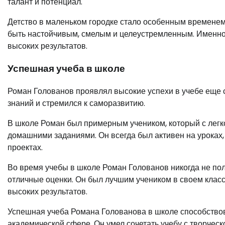
талант и потенциал.
Детство в маленьком городке стало особенным временем 
быть настойчивым, смелым и целеустремленным. Именно з
высоких результатов.
Успешная учеба в школе
Роман Голованов проявлял высокие успехи в учебе еще с
знаний и стремился к саморазвитию.
В школе Роман был примерным учеником, который с легк
домашними заданиями. Он всегда был активен на уроках,
проектах.
Во время учебы в школе Роман Голованов никогда не пол
отличные оценки. Он был лучшим учеником в своем классе
высоких результатов.
Успешная учеба Романа Голованова в школе способствова
академической сфере. Он умел сочетать учебу с творчес