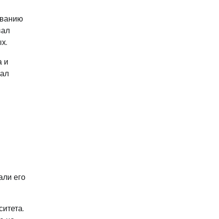
ованию
вал
х.
а и
тал
али его
ситета.