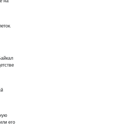
е на
еток.
Байкал
детстве
ый
вную
или его