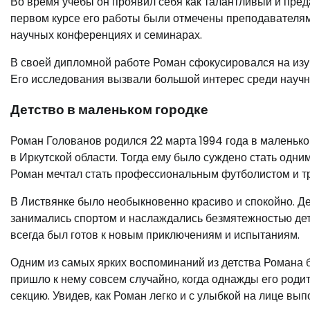
Во время учебы он проявил себя как талантливый и пред
первом курсе его работы были отмечены преподавателями
научных конференциях и семинарах.
В своей дипломной работе Роман сфокусировался на из
Его исследования вызвали большой интерес среди научн
Детство в маленьком городке
Роман Голованов родился 22 марта 1994 года в маленько
в Иркутской области. Тогда ему было суждено стать одни
Роман мечтал стать профессиональным футболистом и тр
В Листвянке было необыкновенно красиво и спокойно. Де
занимались спортом и наслаждались безмятежностью де
всегда был готов к новым приключениям и испытаниям.
Одним из самых ярких воспоминаний из детства Романа б
пришло к нему совсем случайно, когда однажды его роди
секцию. Увидев, как Роман легко и с улыбкой на лице вы