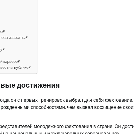
ре?
нова известны?
ру?
ой карьере?
звестны публике?
ервые достижения
когда он с первых тренировок выбрал для себя фехтование.
врожденными способностями, чем вызвал восхищение свои
представителей молодежного фехтования в стране. Он дости
ей на национальных и международных соревнованиях.