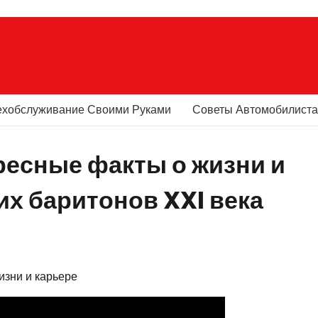
ехобслуживание Своими Руками
Советы Автомобилист
ресные факты о жизни и
их баритонов XXI века