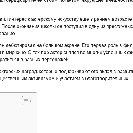
вал сердца зрителей своим талантом, чарующей внешностью
вил интерес к актерскому искусству еще в раннем возрасте,
. После окончания школы он поступил в одну из престижны
ование.
 он дебютировал на большом экране. Его первая роль в фи
 в мир кино. С тех пор актер снялся во многих успешных ф
вратиться в разных персонажей.
терских наград, которые подчеркивают его вклад в развит
бщественным активизмом и участием в благотворительных