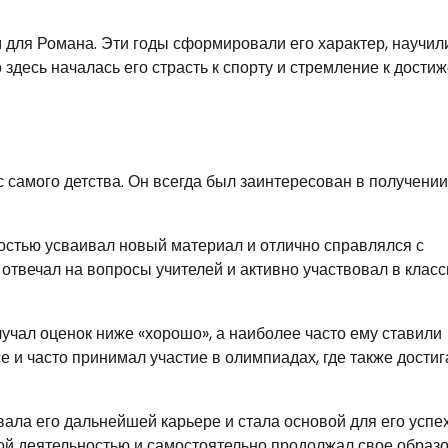
для Романа. Эти годы сформировали его характер, научил
десь началась его страсть к спорту и стремление к дости
 самого детства. Он всегда был заинтересован в получении
остью усваивал новый материал и отлично справлялся с
 отвечал на вопросы учителей и активно участвовал в клас
учал оценок ниже «хорошо», а наиболее часто ему ставили
 и часто принимал участие в олимпиадах, где также достиг
ла его дальнейшей карьере и стала основой для его успе
кой деятельностью и самостоятельно продолжал свое образ