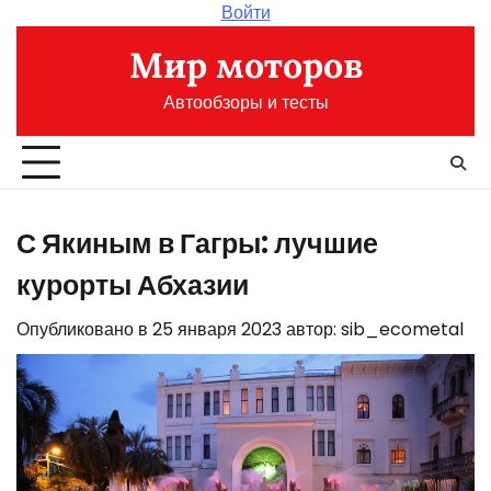
Перейти
Войти
к
Мир моторов
содержимому
Автообзоры и тесты
С Якиным в Гагры: лучшие
курорты Абхазии
Опубликовано в
25 января 2023
автор:
sib_ecometal