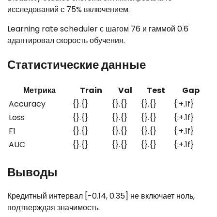
исследований с 75% включением.
Learning rate scheduler с шагом 76 и гаммой 0.6
адаптировал скорость обучения.
Статистические данные
Метрика
Train
Val
Test
Gap
Accuracy
{}.{}
{}.{}
{}.{}
{:+.1f}
Loss
{}.{}
{}.{}
{}.{}
{:+.1f}
F1
{}.{}
{}.{}
{}.{}
{:+.1f}
AUC
{}.{}
{}.{}
{}.{}
{:+.1f}
Выводы
Кредитный интервал [-0.14, 0.35] не включает ноль,
подтверждая значимость.