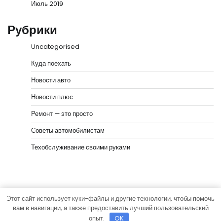
Июль 2019
Рубрики
Uncategorised
Куда поехать
Новости авто
Новости плюс
Ремонт — это просто
Советы автомобилистам
Техобслуживание своими руками
Этот сайт использует куки-файлы и другие технологии, чтобы помочь
Copyright © 2026
Мир моторов
Тема News Bank от
вам в навигации, а также предоставить лучший пользовательский
Adore Themes
.
опыт.
OK