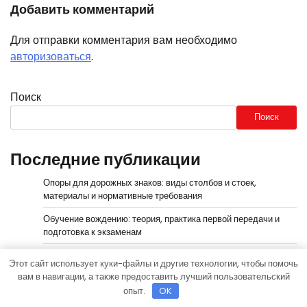
Добавить комментарий
Для отправки комментария вам необходимо
авторизоваться
.
Поиск
Поиск
Последние публикации
Опоры для дорожных знаков: виды столбов и стоек,
материалы и нормативные требования
Обучение вождению: теория, практика первой передачи и
подготовка к экзаменам
Английский для школьников: как учить язык с
Этот сайт использует куки-файлы и другие технологии, чтобы помочь
удовольствием
вам в навигации, а также предоставить лучший пользовательский
опыт.
OK
Шины Hankook Зима Шипованные: Ваш Надежный Партнёр
на Снежных Дорогах