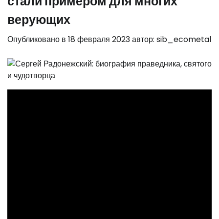
стали примером для многих
верующих
Опубликовано в
18 февраля 2023
автор:
sib_ecometal