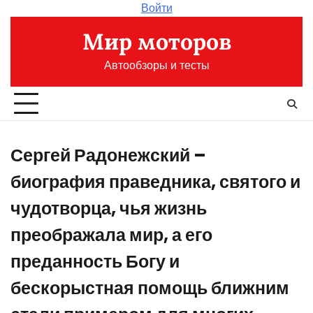
Перейти
Войти
к
Мир моторов
содержимому
Автообзоры и тесты
Сергей Радонежский –
биография праведника, святого и
чудотворца, чья жизнь
преображала мир, а его
преданность Богу и
бескорыстная помощь ближним