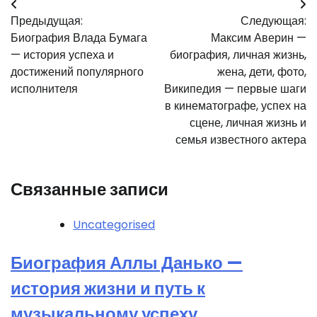
Навигация
Предыдущая:
Следующая:
по
Биография Влада Бумага
Максим Аверин —
записям
— история успеха и
биография, личная жизнь,
достижений популярного
жена, дети, фото,
исполнителя
Википедия — первые шаги
в кинематографе, успех на
сцене, личная жизнь и
семья известного актера
Связанные записи
Uncategorised
Биография Аллы Данько —
история жизни и путь к
музыкальному успеху