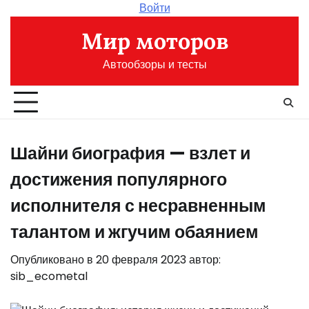
Перейти
Войти
к
Мир моторов
содержимому
Автообзоры и тесты
Шайни биография — взлет и
достижения популярного
исполнителя с несравненным
талантом и жгучим обаянием
Опубликовано в
20 февраля 2023
автор:
sib_ecometal