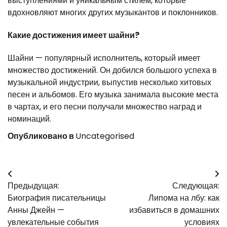
выступлениями и уникальным стилем, которые
вдохновляют многих других музыкантов и поклонников.
Какие достижения имеет шайни?
Шайни — популярный исполнитель, который имеет
множество достижений. Он добился большого успеха в
музыкальной индустрии, выпустив несколько хитовых
песен и альбомов. Его музыка занимала высокие места
в чартах, и его песни получали множество наград и
номинаций.
Опубликовано в
Uncategorised
Навигация
Предыдущая:
Следующая:
по
Биография писательницы
Липома на лбу: как
записям
Анны Джейн —
избавиться в домашних
увлекательные события
условиях