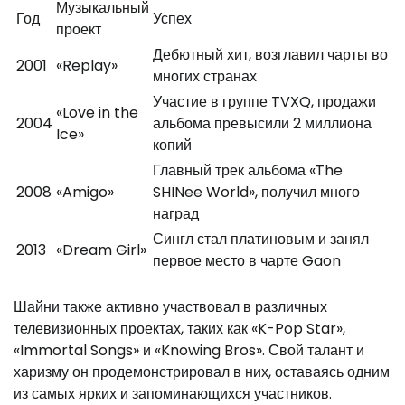
Музыкальный
Год
Успех
проект
Дебютный хит, возглавил чарты во
2001
«Replay»
многих странах
Участие в группе TVXQ, продажи
«Love in the
2004
альбома превысили 2 миллиона
Ice»
копий
Главный трек альбома «The
2008
«Amigo»
SHINee World», получил много
наград
Сингл стал платиновым и занял
2013
«Dream Girl»
первое место в чарте Gaon
Шайни также активно участвовал в различных
телевизионных проектах, таких как «K-Pop Star»,
«Immortal Songs» и «Knowing Bros». Свой талант и
харизму он продемонстрировал в них, оставаясь одним
из самых ярких и запоминающихся участников.