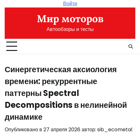
Перейти
Войти
к
Мир моторов
содержимому
Автообзоры и тесты
Синергетическая аксиология
времени: рекуррентные
паттерны Spectral
Decompositions в нелинейной
динамике
Опубликовано в
27 апреля 2026
автор:
sib_ecometal