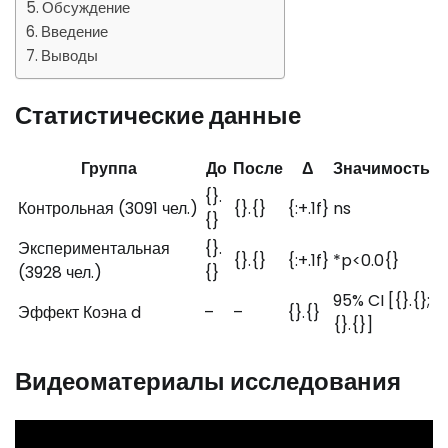
Обсуждение
Введение
Выводы
Статистические данные
Группа
До
После
Δ
Значимость
{}.
Контрольная (3091 чел.)
{}.{}
{:+.1f}
ns
{}
Экспериментальная
{}.
{}.{}
{:+.1f}
*p<0.0{}
(3928 чел.)
{}
95% CI [{}.{};
Эффект Коэна d
–
–
{}.{}
{}.{}]
Видеоматериалы исследования