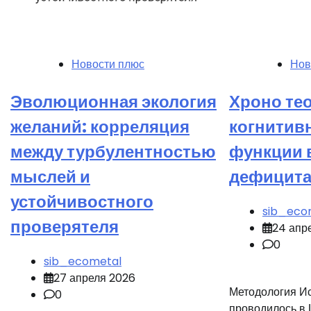
Новости плюс
Нов
Эволюционная экология
Хроно тео
желаний: корреляция
когнитивн
между турбулентностью
функции 
мыслей и
дефицита
устойчивостного
sib_eco
проверятеля
24 апр
0
sib_ecometal
27 апреля 2026
Методология И
0
проводилось в 