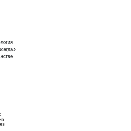
логия
всегда
анстве