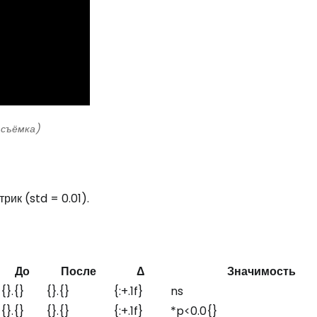
 съёмка)
ик (std = 0.01).
До
После
Δ
Значимость
{}.{}
{}.{}
{:+.1f}
ns
{}.{}
{}.{}
{:+.1f}
*p<0.0{}