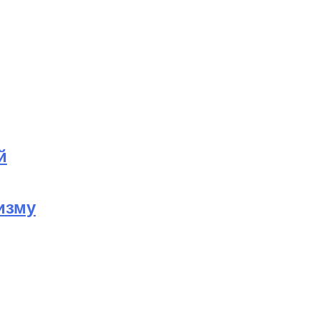
й
изму