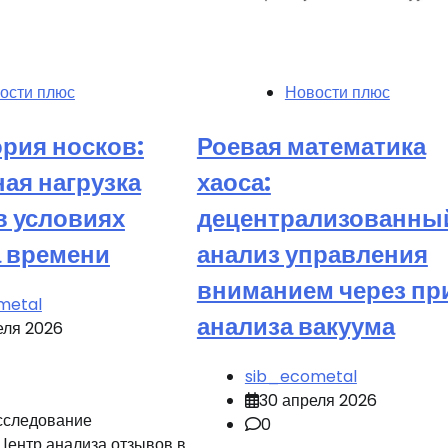
ости плюс
Новости плюс
рия носков:
Роевая математика
ая нагрузка
хаоса:
в условиях
децентрализованны
 времени
анализ управления
вниманием через пр
metal
анализа вакуума
еля 2026
sib_ecometal
30 апреля 2026
сследование
0
Центр анализа отзывов в