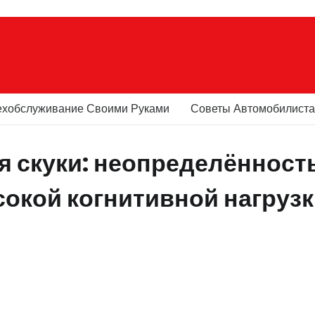
ехобслуживание Своими Руками
Советы Автомобилист
я скуки: неопределённост
окой когнитивной нагруз