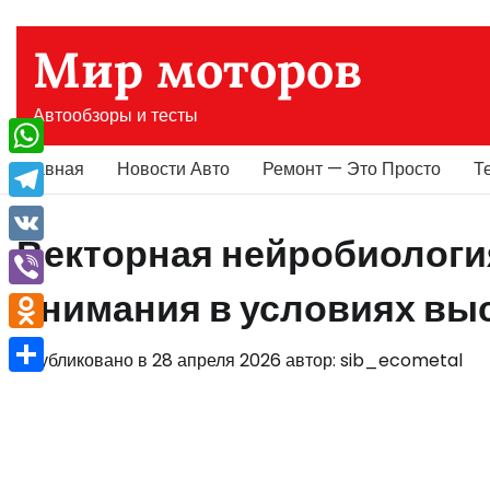
Перейти
к
Мир моторов
содержимому
Автообзоры и тесты
Главная
Новости Авто
Ремонт — Это Просто
Т
WhatsApp
Telegram
Векторная нейробиологи
VK
внимания в условиях выс
Viber
Odnoklassniki
Опубликовано в
28 апреля 2026
автор:
sib_ecometal
Отправить