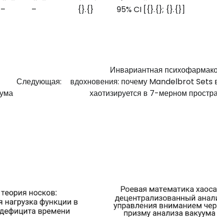
–
–
{}.{}
95% CI [{}.{}; {}.{}]
Инвариантная психофармако
Следующая:
вдохновения: почему Mandelbrot Sets 
шума
хаотизируется в 7-мерном простр