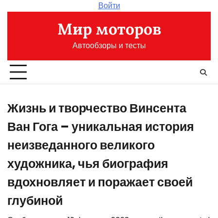
Перейти
Войти
к
Мир моторов
содержимому
Автообзоры и тесты
Жизнь и творчество Винсента
Ван Гога – уникальная история
неизведанного великого
художника, чья биография
вдохновляет и поражает своей
глубиной