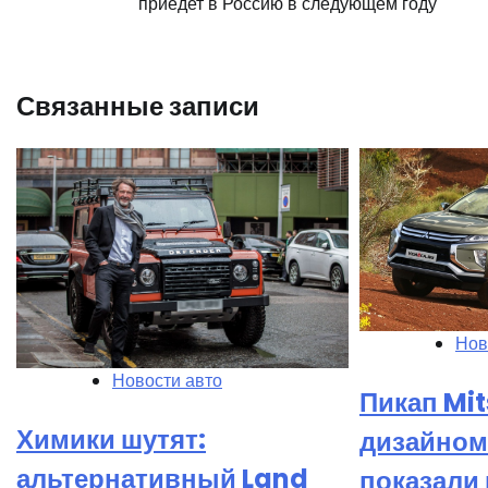
приедет в Россию в следующем году
по
записям
Связанные записи
Нов
Новости авто
Пикап Mit
Химики шутят:
дизайном
альтернативный Land
показали 