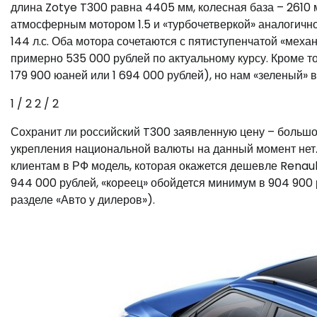
длина Zotye T300 равна 4405 мм, колесная база – 2610 
атмосферным мотором 1.5 и «турбочетверкой» аналогичног
144 л.с. Оба мотора сочетаются с пятиступенчатой «меха
примерно 535 000 рублей по актуальному курсу. Кроме то
179 900 юаней или 1 694 000 рублей), но нам «зеленый» в
1
/ 2
2
/ 2
Сохранит ли российский T300 заявленную цену – большо
укрепления национальной валюты на данный момент нет.
клиентам в РФ модель, которая окажется дешевле Renaul
944 000 рублей, «кореец» обойдется минимум в 904 900
разделе «Авто у дилеров»).