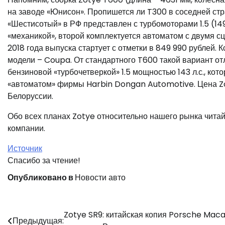
на заводе «Юнисон». Пропишется ли T300 в соседней стр
«Шестисотый» в РФ представлен с турбомоторами 1.5 (149 л
«механикой», второй комплектуется автоматом с двумя с
2018 года выпуска стартует с отметки в 849 990 рублей. 
модели – Coupa. От стандартного T600 такой вариант отл
бензиновой «турбочетверкой» 1.5 мощностью 143 л.с., ко
«автоматом» фирмы Harbin Dongan Automotive. Цена Zot
Белоруссии.
Обо всех планах Zotye относительно нашего рынка читай
компании.
Источник
Спасибо за чтение!
Опубликовано в
Новости авто
Навигация
Zotye SR9: китайская копия Porsche Mac
Предыдущая: