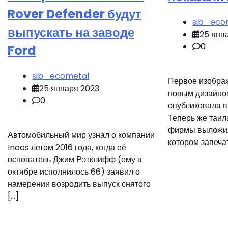
Rover Defender будут
sib_eco
выпускать на заводе
25 янв
0
Ford
sib_ecometal
Первое изображ
25 января 2023
новым дизайном
0
опубликовала в
Теперь же таил
фирмы выложило
Автомобильный мир узнал о компании
котором запеча
Ineos летом 2016 года, когда её
основатель Джим Рэтклифф (ему в
октябре исполнилось 66) заявил о
намерении возродить выпуск снятого
[…]