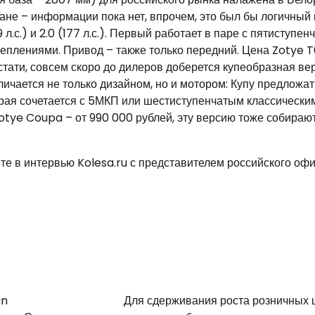
ане – информации пока нет, впрочем, это был бы логичный 
.с.) и 2.0 (177 л.с.). Первый работает в паре с пятиступен
цеплениями. Привод – также только передний. Цена Zotye 
Кстати, совсем скоро до дилеров доберется купеобразная ве
ичается не только дизайном, но и мотором: Купу предложат
торая сочетается с 5МКП или шестиступенчатым классически
ye Coupa – от 990 000 рублей, эту версию тоже собирают
те в интервью Kolesa.ru с представителем российского оф
an
Для сдерживания роста розничных 