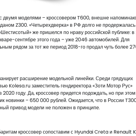
у с двумя моделями – кроссовером T600, внешне напомин
даном Z300. «Четырехдверка» в РФ долго не продержалась
 «Шестисотый» же пришелся по нраву российской публике: в
январе-сентябре этого года – уже 2046 автомобилей. Для
ьным рядом за тот же период 2018-го продал чуть более 2
ланирует расширение модельной линейки. Среди грядущих
вью Kolesa.ru заместитель гендиректора «Зоти Мотор Рус»
 2020 году. Да, кроссовер придется подождать, но при этом
к новинки – 650 000 рублей. Ожидается, что в России T30
лный привод модели не положен в принципе.
баритам кроссовер сопоставим с Hyundai Creta и Renault K