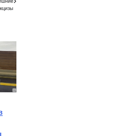
нешние
кцизы
в
ы