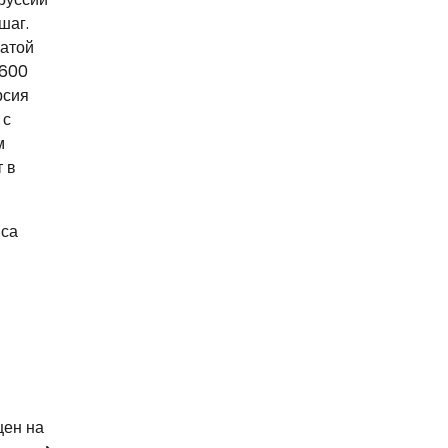
шаг.
чатой
T600
рсия
 с
м
 в
иса
цен на