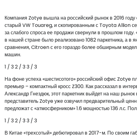
Компания Zotye вышла на российский рынок в 2016 год
старый VW Touareg, и скопированным с Toyota Allion се
за слабого спроса ее продажи свернули в прошлом году.
в нашей стране было реализовано 1082 паркетника, а в 
сравнения, Citroen с его гораздо более обширным модел
машин.
1
/ 3
2
/ 3
3
/ 3
На фоне успеха «шестисотого» российский офис Zotye п
премьер – компактный кросс Z300. Как рассказал в интер
Александр Гнездюк, этот паркетник выйдет на наш рынок в
представитель Zotye уже озвучил предварительный ценни
предложат с «атмосферником» 1.6 мощностью 136 л.с. По
1
/ 3
2
/ 3
3
/ 3
В Китае «трехсотый» дебютировал в 2017-м. По своим га