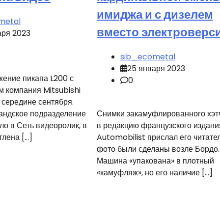
имиджа и с дизелем
metal
вместо электроверс
аря 2023
sib_ecometal
25 января 2023
ение пикапа L200 с
0
 компания Mitsubishi
 середине сентября.
андское подразделение
Снимки закамуфлированного хэтч
 в Сеть видеоролик, в
в редакцию французского издани
тлена […]
Automobilist прислал его читател
фото были сделаны возле Бордо.
Машина «упакована» в плотный
«камуфляж», но его наличие […]