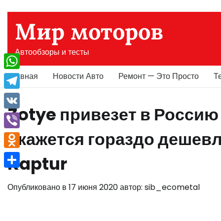
Перейти
к
Мир моторов
содержимому
Автообзоры и тесты
Главная
Новости Авто
Ремонт — Это Просто
Т
WhatsApp
Telegram
Zotye привезет в Россию
VK
окажется гораздо дешевл
Viber
Odnoklassniki
Kaptur
Отправить
Опубликовано в
17 июня 2020
автор:
sib_ecometal