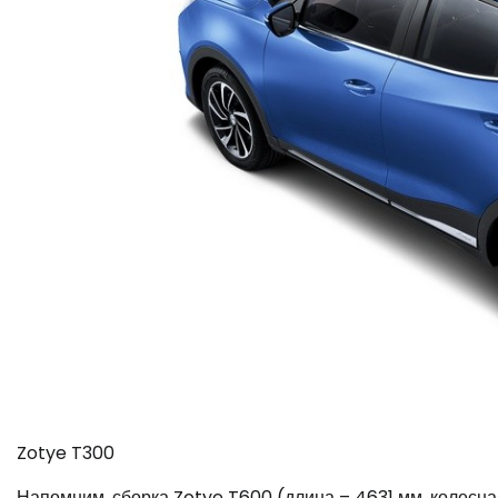
Zotye T300
Напомним, сборка Zotye T600 (длина – 4631 мм, колесна