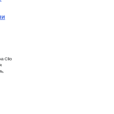
ии
а Clio
я
ь,