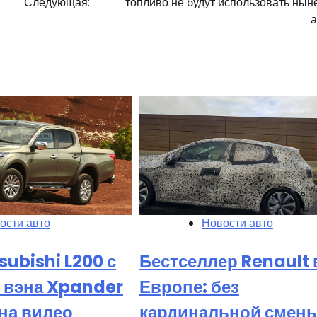
Следующая:
топливо не будут использовать ны
а
ости авто
Новости авто
subishi L200 с
Бестселлер Renault 
 вэна Xpander
Европе: без
на видео
кардинальной смен