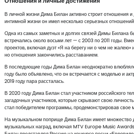
Отношения и личные достижения
В личной жизни Дима Билан активно строит отношения и 
интимной жизни он имел несколько серьезных отношений
Одна из самых заметных и долгих связей Димы Билана б
встречались около восьми лет — с 2003 по 2011 годы. В
проектов, включая дуэт «Я на берегу ни о чем не жалею»
но отношения закончились расставанием.
В последующие годы Дима Билан неоднократно влюблялся,
году было объявлено, что он встречается с моделью и ак
2019 году пара рассталась.
В 2020 году Дима Билан стал участником российского тел
загадочных участников, которые скрывают свою личност
стал победителем программы, продемонстрировав свое м
На музыкальном поприще Дима Билан имеет множество 
музыкальных наград, включая MTV Europe Music Awards,
Билан представлял Россию на конкурсе песни «Евровиден