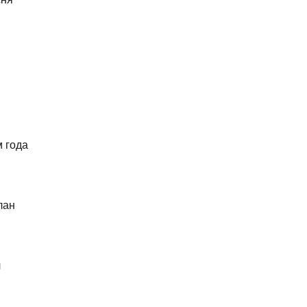
 года
лан
л