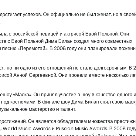
достигает успехов. Он официально не был женат, но в свое
.
ыла с российской певицей и актрисой Евой Польной. Они
месте с Евой Польной Дима Билан создал много совместных
 и песню «Перемотай». В 2008 году они планировали пожени
 но ни одно из его отношений не стало долгосрочным. В 
трисой Анной Сергеевной. Они провели вместе несколько лет
ешоу «Маска». Он принял участие в шоу в качестве одного 
ь под костюмами. В финале шоу Дима Билан снял свою маск
узыкальное мастерство и талант.
достижений. Он является обладателем множества престиж
 World Music Awards и Russian Music Awards. В 2008 год
ие» и занял второе место с композицией «Believe». Эта пе