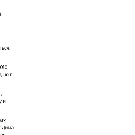
й
ться,
2016
, но в
из
у и
ных
у Дима
сня