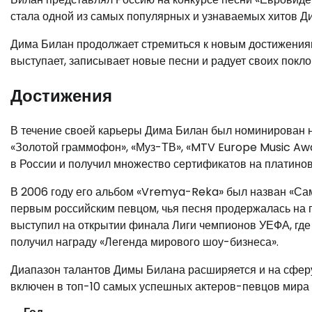
стала одной из самых популярных и узнаваемых хитов Д
Дима Билан продолжает стремиться к новым достижениям
выступает, записывает новые песни и радует своих покло
Достижения
В течение своей карьеры Дима Билан был номинирован н
«Золотой граммофон», «Муз-ТВ», «MTV Europe Music Awa
в России и получил множество сертификатов на платино
В 2006 году его альбом «Vremya-Reka» был назван «Са
первым российским певцом, чья песня продержалась на п
выступил на открытии финала Лиги чемпионов УЕФА, где 
получил награду «Легенда мирового шоу-бизнеса».
Диапазон талантов Димы Билана расширяется и на сферу а
включен в топ-10 самых успешных актеров-певцов мира 