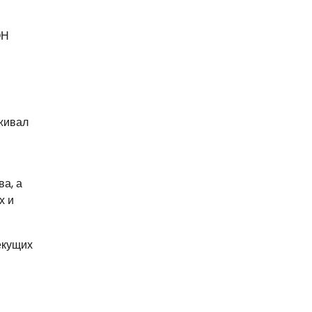
ОН
рживал
и
а, а
х и
екущих