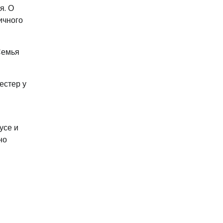
я. О
ичного
Семья
естер у
усе и
но