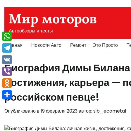
Перейти
к
Мир моторов
содержимому
Автообзоры и тесты
Главная
Новости Авто
Ремонт — Это Просто
Т
WhatsApp
Telegram
Биография Димы Билана 
VK
достижения, карьера — 
Viber
Odnoklassniki
российском певце!
Отправить
Опубликовано в
19 февраля 2023
автор:
sib_ecometal