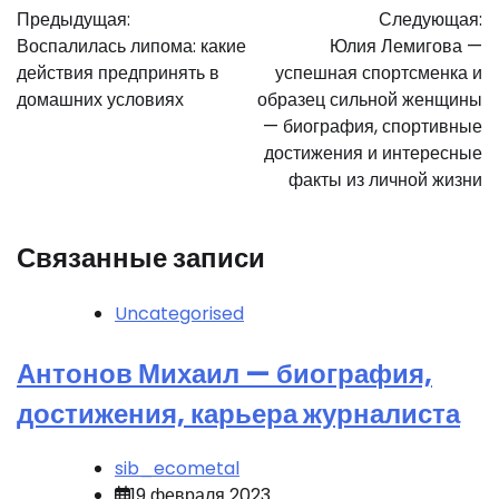
Предыдущая:
Следующая:
по
Воспалилась липома: какие
Юлия Лемигова —
записям
действия предпринять в
успешная спортсменка и
домашних условиях
образец сильной женщины
— биография, спортивные
достижения и интересные
факты из личной жизни
Связанные записи
Uncategorised
Антонов Михаил — биография,
достижения, карьера журналиста
sib_ecometal
19 февраля 2023