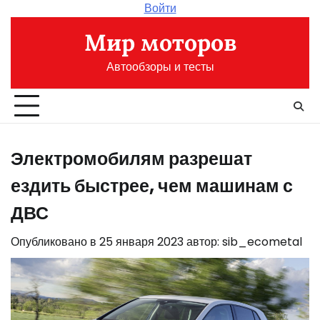
Перейти
Войти
к
Мир моторов
содержимому
Автообзоры и тесты
Электромобилям разрешат
ездить быстрее, чем машинам с
ДВС
Опубликовано в
25 января 2023
автор:
sib_ecometal