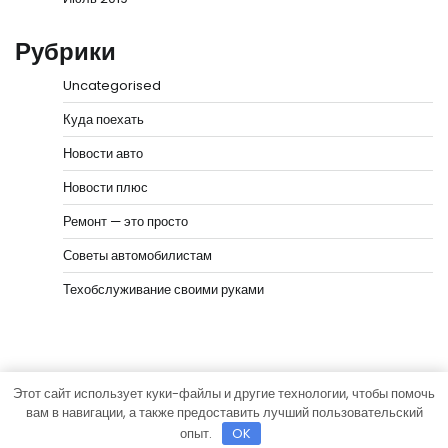
Рубрики
Uncategorised
Куда поехать
Новости авто
Новости плюс
Ремонт — это просто
Советы автомобилистам
Техобслуживание своими руками
Этот сайт использует куки-файлы и другие технологии, чтобы помочь
Copyright © 2026
Мир моторов
Тема News Bank от
вам в навигации, а также предоставить лучший пользовательский
Adore Themes
.
опыт.
OK