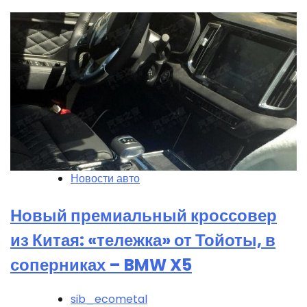
Новости авто
Новый премиальный кроссовер
из Китая: «тележка» от Тойоты, в
соперниках – BMW X5
sib_ecometal