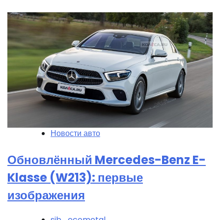
Новости авто
Обновлённый Mercedes-Benz E-
Klasse (W213): первые
изображения
sib_ecometal