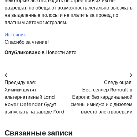
некоторые льготы: ездить быстрее прочих им не
разрешат, но обещают возможность легально выезжать
на выделенные полосы и не платить за проезд по
платным автомагистралям.
Источник
Спасибо за чтение!
Опубликовано в
Новости авто
Навигация
Предыдущая:
Следующая:
по
Химики шутят:
Бестселлер Renault в
записям
альтернативный Land
Европе: без кардинальной
Rover Defender будут
смены имиджа и с дизелем
выпускать на заводе Ford
вместо электроверсии
Связанные записи