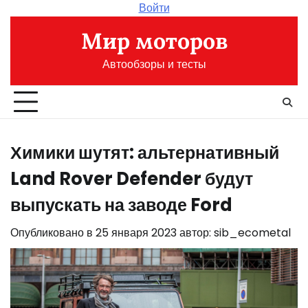
Перейти
Войти
к
Мир моторов
содержимому
Автообзоры и тесты
Химики шутят: альтернативный
Land Rover Defender будут
выпускать на заводе Ford
Опубликовано в
25 января 2023
автор:
sib_ecometal