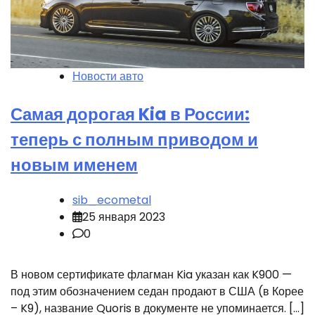
Новости авто
Самая дорогая Kia в России:
теперь с полным приводом и
новым именем
sib_ecometal
25 января 2023
0
В новом сертификате флагман Kia указан как K900 —
под этим обозначением седан продают в США (в Корее
– K9), название Quoris в документе не упоминается. […]