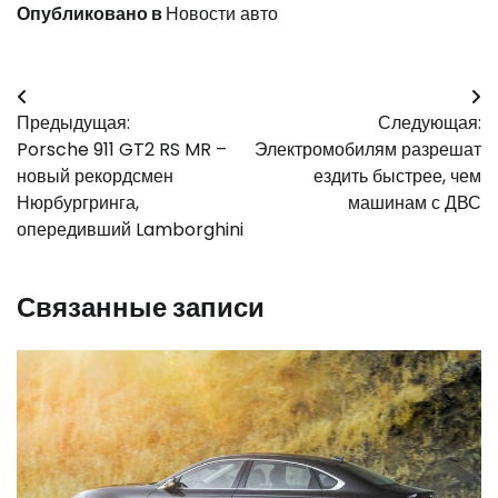
Опубликовано в
Новости авто
Навигация
Предыдущая:
Следующая:
по
Porsche 911 GT2 RS MR –
Электромобилям разрешат
записям
новый рекордсмен
ездить быстрее, чем
Нюрбургринга,
машинам с ДВС
опередивший Lamborghini
Связанные записи