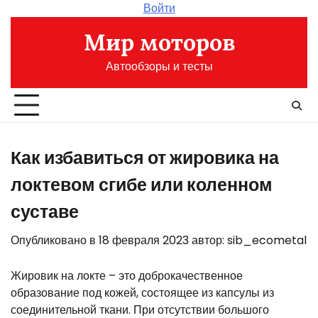
Перейти
Войти
к
Мир моторов
содержимому
Автообзоры и тесты
Как избавиться от жировика на
локтевом сгибе или коленном
суставе
Опубликовано в
18 февраля 2023
автор:
sib_ecometal
Жировик на локте – это доброкачественное
образование под кожей, состоящее из капсулы из
соединительной ткани. При отсутствии большого