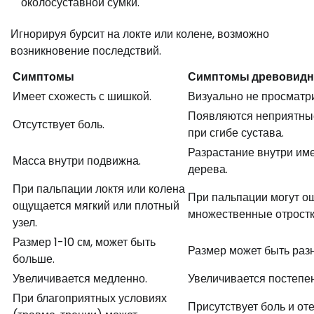
околосуставной сумки.
Игнорируя бурсит на локте или колене, возможно
возникновение последствий.
Симптомы
Симптомы древовидн
Имеет схожесть с шишкой.
Визуально не просматр
Появляются неприятн
Отсутствует боль.
при сгибе сустава.
Разрастание внутри им
Масса внутри подвижна.
дерева.
При пальпации локтя или колена
При пальпации могут о
ощущается мягкий или плотный
множественные отростк
узел.
Размер 1-10 см, может быть
Размер может быть раз
больше.
Увеличивается медленно.
Увеличивается постепе
При благоприятных условиях
Присутствует боль и от