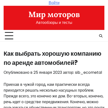
Перейти
Войти
к
Мир моторов
содержимому
Автообзоры и тесты
Как выбрать хорошую компанию
по аренде автомобилей?
Опубликовано в
25 января 2023
автор:
sib_ecometal
Приехав в чужой город, нам практически всегда
приходится решать несколько насущных проблем.
Прежде всего, это конечно же дом. Во-вторых, конечно,
речь идет о средстве передвижения. Конечно, можно
пользоваться общественным транспортом, но это почти