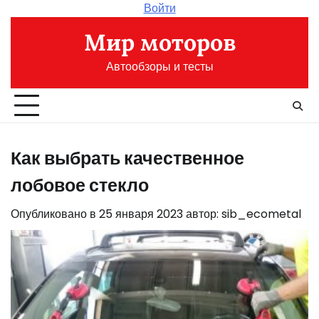
Перейти
Войти
к
Мир моторов
содержимому
Автообзоры и тесты
Как выбрать качественное
лобовое стекло
Опубликовано в
25 января 2023
автор:
sib_ecometal