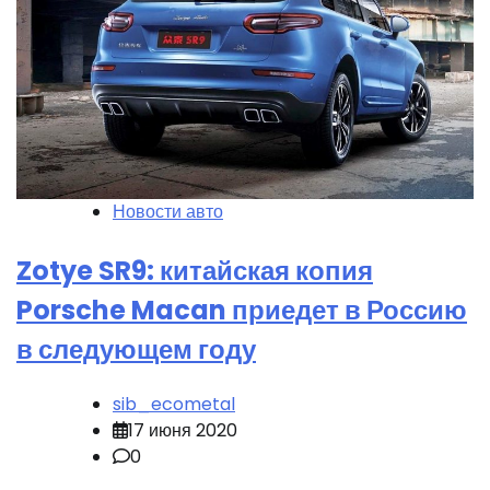
Новости авто
Zotye SR9: китайская копия
Porsche Macan приедет в Россию
в следующем году
sib_ecometal
17 июня 2020
0