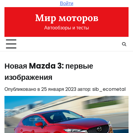
Перейти
Войти
к
Мир моторов
содержимому
Автообзоры и тесты
Новая Mazda 3: первые
изображения
Опубликовано в
25 января 2023
автор:
sib_ecometal