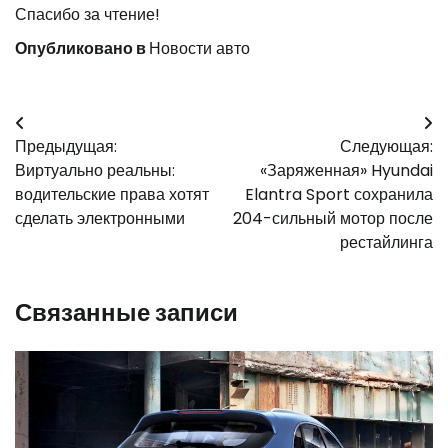
Спасибо за чтение!
Опубликовано в
Новости авто
Навигация
Предыдущая:
Следующая:
по
Виртуально реальны:
«Заряженная» Hyundai
записям
водительские права хотят
Elantra Sport сохранила
сделать электронными
204-сильный мотор после
рестайлинга
Связанные записи