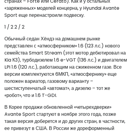
странах – Forte или Cerato). Как и у остальных
«заряженных» моделей концерна, у Hyundai Avante
Sport еще перенастроили подвеску.
1
/ 2
2
/ 2
Обычный седан Хёндэ на домашнем рынке
представлен с «атмосферником» 1.6 (123 л.с.) нового
семейства Smart Stream (этот мотор дебютировал на
Kia К3), турбодизелем 1.6 e-VGT (136 л.с.) и двигателем
LPi 1.6 (120 л.с.), работающим на сжиженном газе. Все
версии комплектуются 6МКП, «атмосфернику» еще
положен вариатор, газовому варианту –
шестиступенчатый «автомат», а дизелю – тот же
«робот», что и 1.6 T-GDI.
В Корее продажи обновленной «четырехдверки»
Avante Sport стартуют в ноябре этого года, позже
такая версия доберется и до других стран, в частности,
ее привезут в США. В России же дореформенный