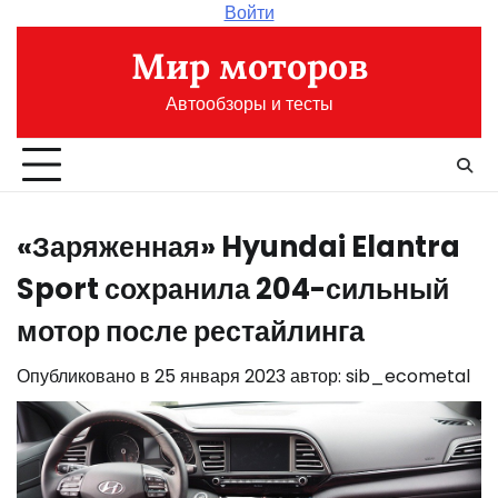
Перейти
Войти
к
Мир моторов
содержимому
Автообзоры и тесты
«Заряженная» Hyundai Elantra
Sport сохранила 204-сильный
мотор после рестайлинга
Опубликовано в
25 января 2023
автор:
sib_ecometal