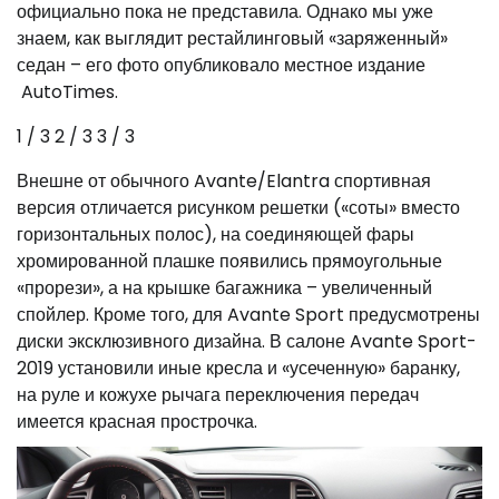
официально пока не представила. Однако мы уже
знаем, как выглядит рестайлинговый «заряженный»
седан – его фото опубликовало местное издание
AutoTimes.
1
/ 3
2
/ 3
3
/ 3
Внешне от обычного Avante/Elantra спортивная
версия отличается рисунком решетки («соты» вместо
горизонтальных полос), на соединяющей фары
хромированной плашке появились прямоугольные
«прорези», а на крышке багажника – увеличенный
спойлер. Кроме того, для Avante Sport предусмотрены
диски эксклюзивного дизайна. В салоне Avante Sport-
2019 установили иные кресла и «усеченную» баранку,
на руле и кожухе рычага переключения передач
имеется красная прострочка.