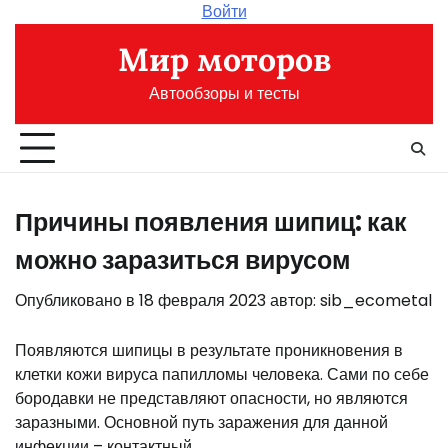
Перейти
Войти
к
Мир моторов
содержимому
Автообзоры и тесты
Причины появления шипиц: как
можно заразиться вирусом
Опубликовано в
18 февраля 2023
автор:
sib_ecometal
Появляются шипицы в результате проникновения в
клетки кожи вируса папилломы человека. Сами по себе
бородавки не представляют опасности, но являются
заразными. Основной путь заражения для данной
инфекции – контактный.