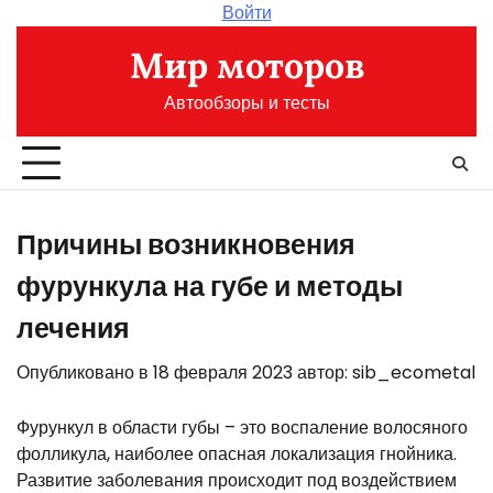
Перейти
Войти
к
Мир моторов
содержимому
Автообзоры и тесты
Причины возникновения
фурункула на губе и методы
лечения
Опубликовано в
18 февраля 2023
автор:
sib_ecometal
Фурункул в области губы – это воспаление волосяного
фолликула, наиболее опасная локализация гнойника.
Развитие заболевания происходит под воздействием